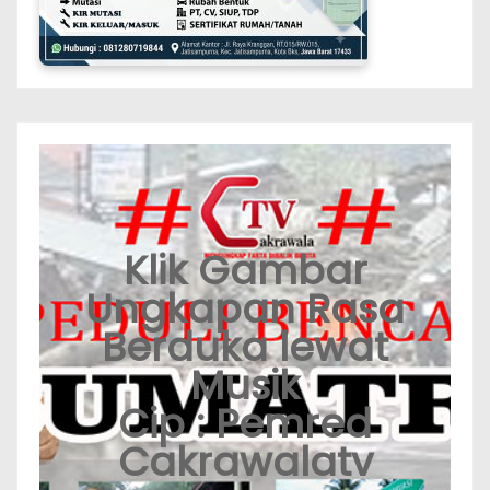
Klik Gambar
Ungkapan Rasa
Berduka lewat
Musik
Cip : Pemred
Cakrawalatv