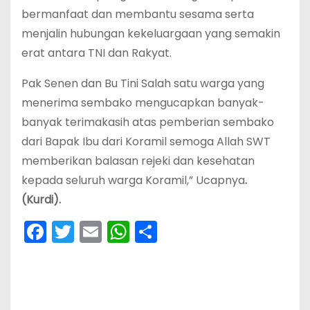
bermanfaat dan membantu sesama serta
menjalin hubungan kekeluargaan yang semakin
erat antara TNI dan Rakyat.
Pak Senen dan Bu Tini Salah satu warga yang
menerima sembako mengucapkan banyak-
banyak terimakasih atas pemberian sembako
dari Bapak Ibu dari Koramil semoga Allah SWT
memberikan balasan rejeki dan kesehatan
kepada seluruh warga Koramil,” Ucapnya
.
(Kurdi).
F
T
E
W
S
a
w
m
h
h
c
itt
ai
a
ar
e
er
l
ts
e