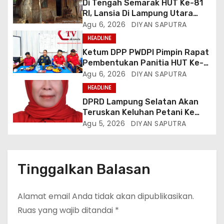
Di Tengah Semarak HUT Ke-81
RI, Lansia Di Lampung Utara
Hidup Memprihatinkan
Agu 6, 2026
DIYAN SAPUTRA
HEADLINE
Ketum DPP PWDPI Pimpin Rapat
Pembentukan Panitia HUT Ke-4,
Berikut Susunan Dan Rangkaian
Agu 6, 2026
DIYAN SAPUTRA
Kegiatannya
HEADLINE
DPRD Lampung Selatan Akan
Teruskan Keluhan Petani Ke
Dinas Terkait, Minta Audit
Agu 5, 2026
DIYAN SAPUTRA
Penyaluran Pupuk Bersubsidi Di
Desa Budi Lestari
Tinggalkan Balasan
Alamat email Anda tidak akan dipublikasikan.
Ruas yang wajib ditandai
*