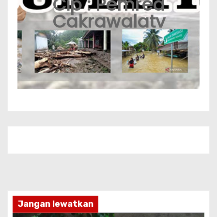
Cip : Pemred
Cakrawalatv
Jangan lewatkan