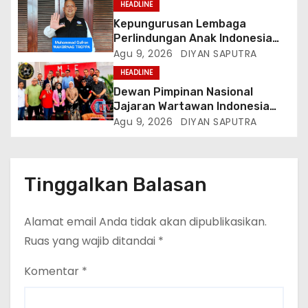
HEADLINE
Kepungurusan Lembaga
Perlindungan Anak Indonesia
(LPAI) Periode 2026-2031
Agu 9, 2026
DIYAN SAPUTRA
Terbentuk, Wakil Kordinator
HEADLINE
Nasional Tim Reaksi Cepat
Dewan Pimpinan Nasional
Perlindungan Perempuan Anak
Jajaran Wartawan Indonesia
(Wakornas TRCPPA) Muhammad
(DPN-JWI) Menggelar Rapat
Agu 9, 2026
DIYAN SAPUTRA
Gufron Mengapresiasi Dan Beri
Konsolidasi Dan Restrukturisasi
Selamat
Di Jakarta
Tinggalkan Balasan
Alamat email Anda tidak akan dipublikasikan.
Ruas yang wajib ditandai
*
Komentar
*