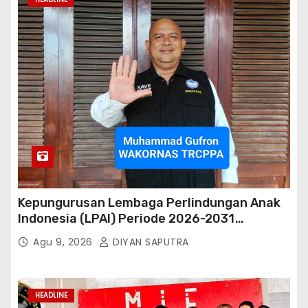
Kepungurusan Lembaga Perlindungan Anak
Indonesia (LPAI) Periode 2026-2031
Terbentuk, Wakil Kordinator Nasional Tim
Agu 9, 2026
DIYAN SAPUTRA
Reaksi Cepat Perlindungan Perempuan Anak
(Wakornas TRCPPA) Muhammad Gufron
Mengapresiasi Dan Beri Selamat
HEADLINE