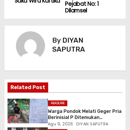
Saka Wira Kartika
Pejabat No: 1
Dilamsel
By
DIYAN
SAPUTRA
Related Post
HEADLINE
Warga Pondok Melati Geger Pria
Berinisial P Ditemukan
Meninggal Diduga Akibat
Agu 9, 2026
DIYAN SAPUTRA
Tekanan Hutang