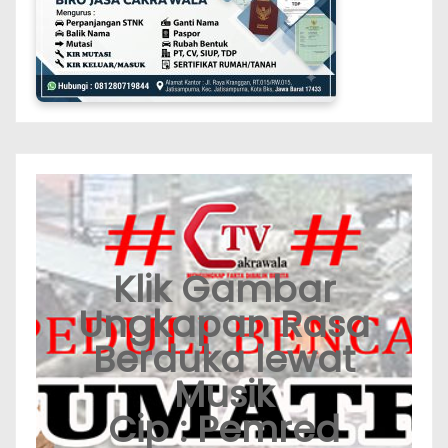
Klik Gambar
Ungkapan Rasa
Berduka lewat
Musik
Cip : Pemred