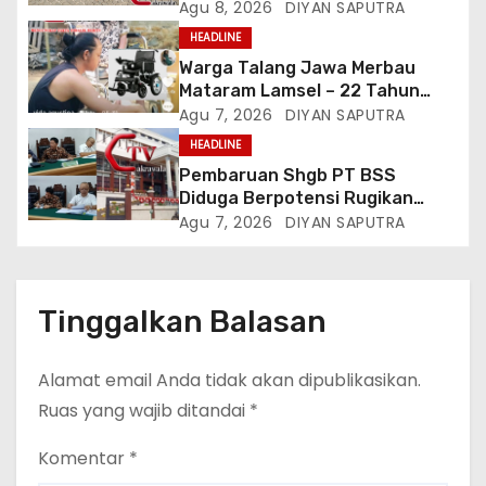
Menjelang HUT Ke-81
Agu 8, 2026
DIYAN SAPUTRA
Kemerdekaan RI Di Silang Monas
HEADLINE
Warga Talang Jawa Merbau
Mataram Lamsel – 22 Tahun
Lumpuh Vina Agustina Viral Di
Agu 7, 2026
DIYAN SAPUTRA
Tiktok Inginkan Kursi Roda
HEADLINE
Listrik, Kepala Perwakilan
Pembaruan Shgb PT BSS
Provinsi Lampung Media
Diduga Berpotensi Rugikan
Cakrawala Tv Meminta Pemda
Negara, Kementrian ATR/BPN Di
Agu 7, 2026
DIYAN SAPUTRA
Lamsel Bertindak
Gugat Di PTUN Jakarta
Tinggalkan Balasan
Alamat email Anda tidak akan dipublikasikan.
Ruas yang wajib ditandai
*
Komentar
*