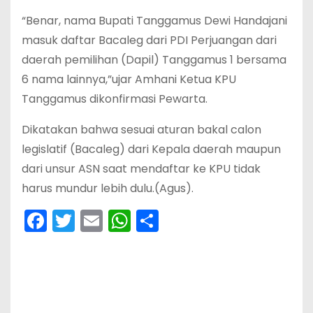
“Benar, nama Bupati Tanggamus Dewi Handajani
masuk daftar Bacaleg dari PDI Perjuangan dari
daerah pemilihan (Dapil) Tanggamus 1 bersama
6 nama lainnya,”ujar Amhani Ketua KPU
Tanggamus dikonfirmasi Pewarta.
Dikatakan bahwa sesuai aturan bakal calon
legislatif (Bacaleg) dari Kepala daerah maupun
dari unsur ASN saat mendaftar ke KPU tidak
harus mundur lebih dulu.(Agus).
F
T
E
W
S
a
w
m
h
h
c
itt
ai
a
ar
e
er
l
ts
e
b
A