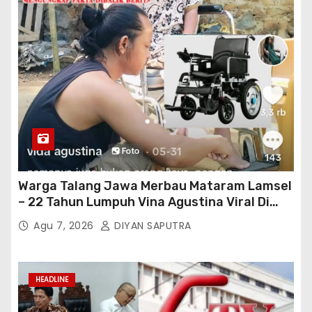
Warga Talang Jawa Merbau Mataram Lamsel
– 22 Tahun Lumpuh Vina Agustina Viral Di
Tiktok Inginkan Kursi Roda Listrik, Kepala
Agu 7, 2026
DIYAN SAPUTRA
Perwakilan Provinsi Lampung Media
Cakrawala Tv Meminta Pemda Lamsel
Bertindak
HEADLINE