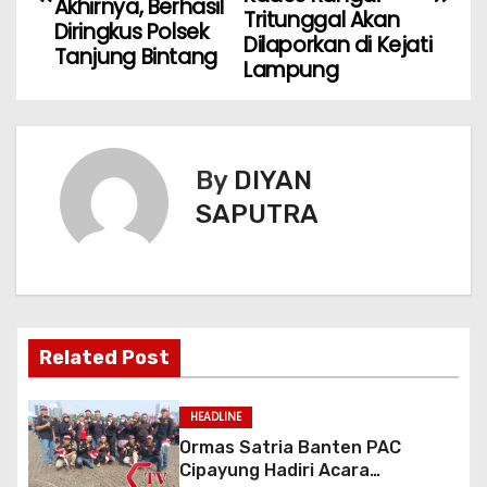
Akhirnya, Berhasil
Tritunggal Akan
Diringkus Polsek
Dilaporkan di Kejati
Tanjung Bintang
Lampung
By
DIYAN
SAPUTRA
Related Post
HEADLINE
Ormas Satria Banten PAC
Cipayung Hadiri Acara