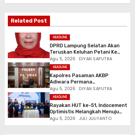
Related Post
HEADLINE
DPRD Lampung Selatan Akan
Teruskan Keluhan Petani Ke
Dinas Terkait, Minta Audit
Agu 5, 2026
DIYAN SAPUTRA
Penyaluran Pupuk Bersubsidi Di
HEADLINE
Desa Budi Lestari
Kapolres Pasaman AKBP
Adiwara Permana
Anggawisastra S.I.K. Sambut
Agu 5, 2026
DIYAN SAPUTRA
Kedatangan Kepala Cakrawala
HEADLINE
Tv Sumatera Barat
Rayakan HUT ke-51, Indocement
Optimistis Melangkah Menuju
Masa Depan Lebih Hijau
Agu 5, 2026
JULI JULIYANTO