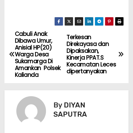
Cabuli Anak
Terkesan
Dibawa Umur,
Direkayasa dan
Anisial HP(20)
Dipaksakan,
Warga Desa
Kinerja PPAT.S
Sukamarga Di
Kecamatan Leces
Amankan Polsek
dipertanyakan
Kalianda
By
DIYAN
SAPUTRA