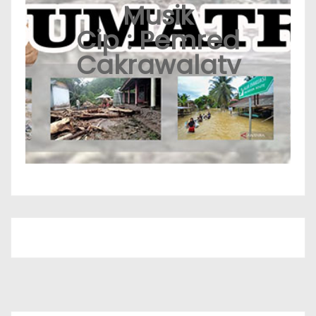
Musik
Cip : Pemred
Cakrawalatv