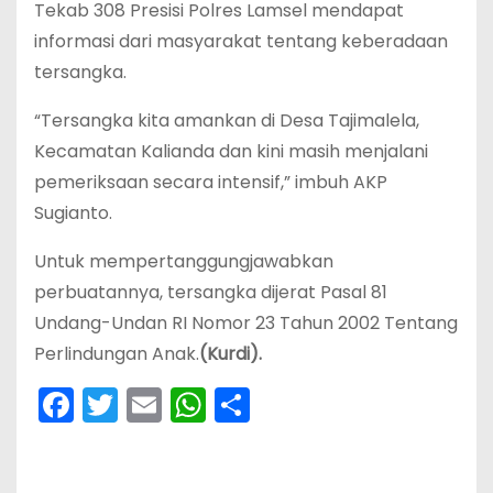
Tekab 308 Presisi Polres Lamsel mendapat
informasi dari masyarakat tentang keberadaan
tersangka.
“Tersangka kita amankan di Desa Tajimalela,
Kecamatan Kalianda dan kini masih menjalani
pemeriksaan secara intensif,” imbuh AKP
Sugianto.
Untuk mempertanggungjawabkan
perbuatannya, tersangka dijerat Pasal 81
Undang-Undan RI Nomor 23 Tahun 2002 Tentang
Perlindungan Anak.
(Kurdi).
F
T
E
W
S
a
w
m
h
h
c
itt
ai
a
ar