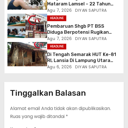
Mataram Lamsel – 22 Tahun
Lumpuh Vina Agustina Viral Di
Agu 7, 2026
DIYAN SAPUTRA
Tiktok Inginkan Kursi Roda
HEADLINE
Listrik, Kepala Perwakilan
Pembaruan Shgb PT BSS
Provinsi Lampung Media
Diduga Berpotensi Rugikan
Cakrawala Tv Meminta Pemda
Negara, Kementrian ATR/BPN Di
Agu 7, 2026
DIYAN SAPUTRA
Lamsel Bertindak
Gugat Di PTUN Jakarta
HEADLINE
Di Tengah Semarak HUT Ke-81
RI, Lansia Di Lampung Utara
Hidup Memprihatinkan
Agu 6, 2026
DIYAN SAPUTRA
Tinggalkan Balasan
Alamat email Anda tidak akan dipublikasikan.
Ruas yang wajib ditandai
*