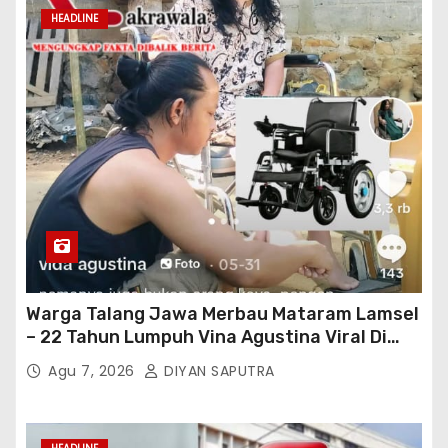
HEADLINE
Warga Talang Jawa Merbau Mataram Lamsel
– 22 Tahun Lumpuh Vina Agustina Viral Di
Tiktok Inginkan Kursi Roda Listrik, Kepala
Agu 7, 2026
DIYAN SAPUTRA
Perwakilan Provinsi Lampung Media
Cakrawala Tv Meminta Pemda Lamsel
Bertindak