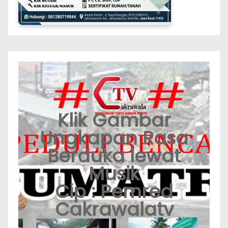
Klik Gambar
Ungkapan Rasa
Berduka lewat
Musik
Cip : Pemred
Cakrawalatv