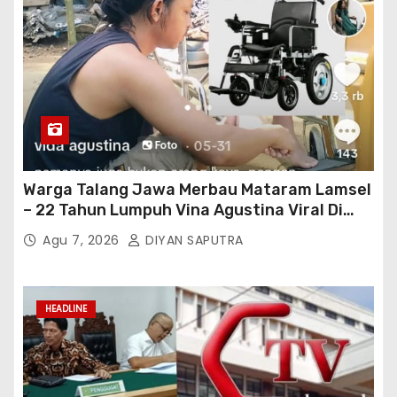
Warga Talang Jawa Merbau Mataram Lamsel
– 22 Tahun Lumpuh Vina Agustina Viral Di
Tiktok Inginkan Kursi Roda Listrik, Kepala
Agu 7, 2026
DIYAN SAPUTRA
Perwakilan Provinsi Lampung Media
Cakrawala Tv Meminta Pemda Lamsel
Bertindak
HEADLINE