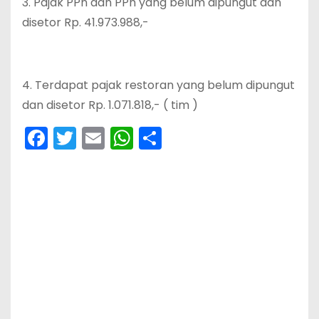
3. Pajak PPn dan PPh yang belum dipungut dan
disetor Rp. 41.973.988,-
4. Terdapat pajak restoran yang belum dipungut
dan disetor Rp. 1.071.818,- ( tim )
F
T
E
W
S
a
w
m
h
h
c
itt
ai
a
ar
e
er
l
ts
e
b
A
o
p
o
p
k