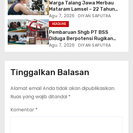
Warga Talang Jawa Merbau
Mataram Lamsel – 22 Tahun
Lumpuh Vina Agustina Viral Di
Agu 7, 2026
DIYAN SAPUTRA
Tiktok Inginkan Kursi Roda
HEADLINE
Listrik, Kepala Perwakilan
Pembaruan Shgb PT BSS
Provinsi Lampung Media
Diduga Berpotensi Rugikan
Cakrawala Tv Meminta Pemda
Negara, Kementrian ATR/BPN Di
Agu 7, 2026
DIYAN SAPUTRA
Lamsel Bertindak
Gugat Di PTUN Jakarta
Tinggalkan Balasan
Alamat email Anda tidak akan dipublikasikan.
Ruas yang wajib ditandai
*
Komentar
*