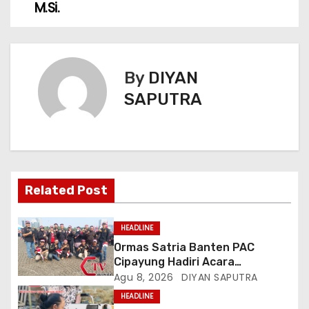
M.Si.
By
DIYAN
SAPUTRA
Related Post
HEADLINE
Ormas Satria Banten PAC
Cipayung Hadiri Acara
Menjelang HUT Ke-81
Agu 8, 2026
DIYAN SAPUTRA
Kemerdekaan RI Di Silang Monas
HEADLINE