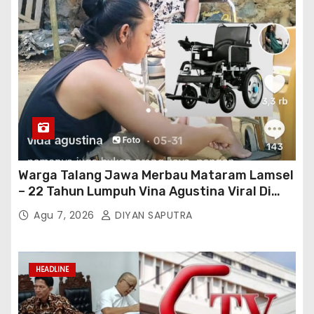
Warga Talang Jawa Merbau Mataram Lamsel
– 22 Tahun Lumpuh Vina Agustina Viral Di
Tiktok Inginkan Kursi Roda Listrik, Kepala
Agu 7, 2026
DIYAN SAPUTRA
Perwakilan Provinsi Lampung Media
Cakrawala Tv Meminta Pemda Lamsel
Bertindak
HEADLINE