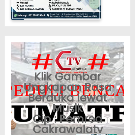
Klik Gambar
Ungkapan Rasa
Berduka lewat
Musik
Cip : Pemred
Cakrawalatv