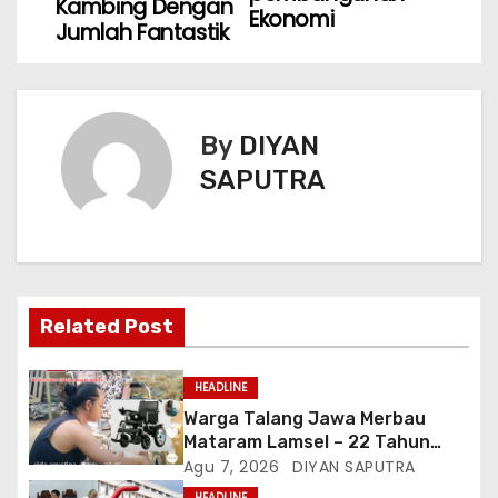
Kambing Dengan
Ekonomi
Jumlah Fantastik
By
DIYAN
SAPUTRA
Related Post
HEADLINE
Warga Talang Jawa Merbau
Mataram Lamsel – 22 Tahun
Lumpuh Vina Agustina Viral Di
Agu 7, 2026
DIYAN SAPUTRA
Tiktok Inginkan Kursi Roda
HEADLINE