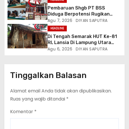
Listrik, Kepala Perwakilan
Pembaruan Shgb PT BSS
Provinsi Lampung Media
Diduga Berpotensi Rugikan
Cakrawala Tv Meminta Pemda
Negara, Kementrian ATR/BPN Di
Agu 7, 2026
DIYAN SAPUTRA
Lamsel Bertindak
Gugat Di PTUN Jakarta
HEADLINE
Di Tengah Semarak HUT Ke-81
RI, Lansia Di Lampung Utara
Hidup Memprihatinkan
Agu 6, 2026
DIYAN SAPUTRA
Tinggalkan Balasan
Alamat email Anda tidak akan dipublikasikan.
Ruas yang wajib ditandai
*
Komentar
*