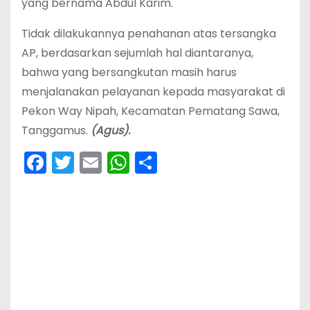
yang bernama Abdul Karim.
Tidak dilakukannya penahanan atas tersangka
AP, berdasarkan sejumlah hal diantaranya,
bahwa yang bersangkutan masih harus
menjalanakan pelayanan kepada masyarakat di
Pekon Way Nipah, Kecamatan Pematang Sawa,
Tanggamus.
(Agus).
F
T
E
W
S
a
w
m
h
h
c
itt
ai
a
ar
e
er
l
ts
e
b
A
o
p
o
p