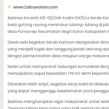
www.Cakrawalatv.com
Babinsa Koramil 421-02/Gdt Kodim 0421/Ls Serda K
bakti gotong royong menimbun lubang-lubang di jala
desa Purworejo Kecamatan Negri Katon Kabupaten P
Disela sela kegiatan Serda Karimun Mengatakan Binta
yang menjadi tugas dan tanggung jawab seorang apara
dengan pemerintahan desa maupun warga masyaraka
Selain untuk mempererat hubungan komunikasi deng
menunjukkan wujud kepedulian TNI AD demi kepenti
Dikatakan lebih lanjut, kegiatan kerja bakti ini dila
yang dapat mengganggu keselamatan para pengguna
Babinsa mengharapkan agar masyarakat untuk selalu 
“Semoga jalinan kerja sama yang baik selama ini 