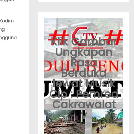
 Kodim
ng
engguna
Klik Gambar
Ungkapan
Rasa
Berduka
lewat Musik
Cip : Pemred
Cakrawalat
v