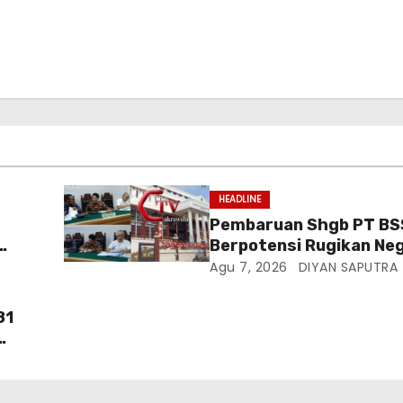
HEADLINE
Pembaruan Shgb PT BS
Berpotensi Rugikan Neg
Di
Kementrian ATR/BPN Di
Agu 7, 2026
DIYAN SAPUTRA
PTUN Jakarta
81
da