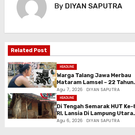
By
DIYAN SAPUTRA
Related Post
HEADLINE
Warga Talang Jawa Merbau
Mataram Lamsel – 22 Tahun
Lumpuh Vina Agustina Viral 
Agu 7, 2026
DIYAN SAPUTRA
Tiktok Inginkan Kursi Roda
HEADLINE
Listrik, Kepala Perwakilan
Di Tengah Semarak HUT Ke-
Provinsi Lampung Media
RI, Lansia Di Lampung Utara
Cakrawala Tv Meminta Pem
Hidup Memprihatinkan
Agu 6, 2026
DIYAN SAPUTRA
Lamsel Bertindak