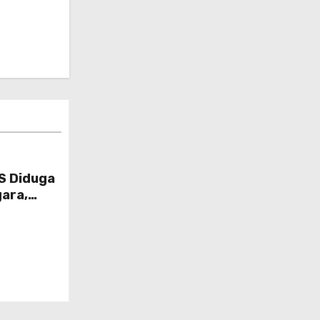
S Diduga
ara,
 Gugat Di