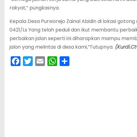
rakyat,” pungkasnya.
Kepala Desa Purworejo Zainal Abidin di lokasi got
0421/Ls Yang telah peduli dan ikut membantu perbai
perbaikan jalan seperti ini diharapkan mampu me
jalan yang melintas di desa kami,”Tutupnya.
(Kurdi.Ct
F
T
E
W
S
a
w
m
h
h
c
itt
ai
a
ar
e
er
l
ts
e
b
A
o
p
o
p
k