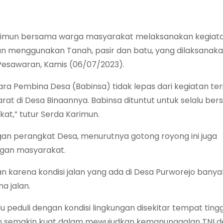
arimun bersama warga masyarakat melaksanakan kegiata
n menggunakan Tanah, pasir dan batu, yang dilaksanakan
esawaran, Kamis (06/07/2023).
ra Pembina Desa (Babinsa) tidak lepas dari kegiatan teri
t di Desa Binaannya. Babinsa dituntut untuk selalu bers
t,” tutur Serda Karimun.
an perangkat Desa, menurutnya gotong royong ini juga
ngan masyarakat.
kukan karena kondisi jalan yang ada di Desa Purworejo bany
 jalan.
peduli dengan kondisi lingkungan disekitar tempat tingg
akan semakin kuat dalam mewujudkan kemanunggalan TNI 