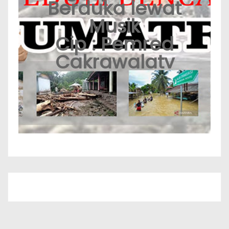
Berduka lewat
Musik
Cip : Pemred
Cakrawalatv