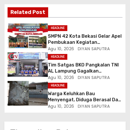
Related Post
HEADLINE
SMPN 42 Kota Bekasi Gelar Apel
Pembukaan Kegiatan
Kokurikuler
Agu 10, 2026
DIYAN SAPUTRA
HEADLINE
Tim Satgas BKO Pangkalan TNI
AL Lampung Gagalkan
Peredaran Ribuan Liter
Agu 10, 2026
DIYAN SAPUTRA
Minuman Keras Ilegal Di
HEADLINE
Pelabuhan Bakauheni
Warga Keluhkan Bau
Menyengat, Diduga Berasal Dari
Limbah SPPG Panjang Utara 2
Agu 10, 2026
DIYAN SAPUTRA
Bandar Lampung