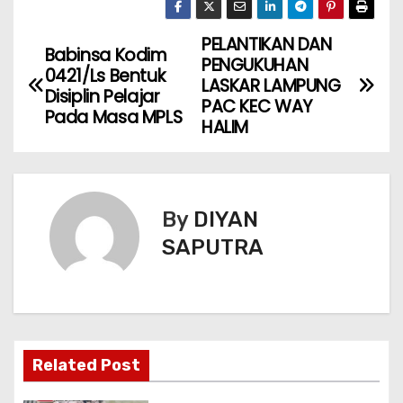
PELANTIKAN DAN
Babinsa Kodim
PENGUKUHAN
0421/Ls Bentuk
LASKAR LAMPUNG
Disiplin Pelajar
PAC KEC WAY
Pada Masa MPLS
HALIM
By
DIYAN
SAPUTRA
Related Post