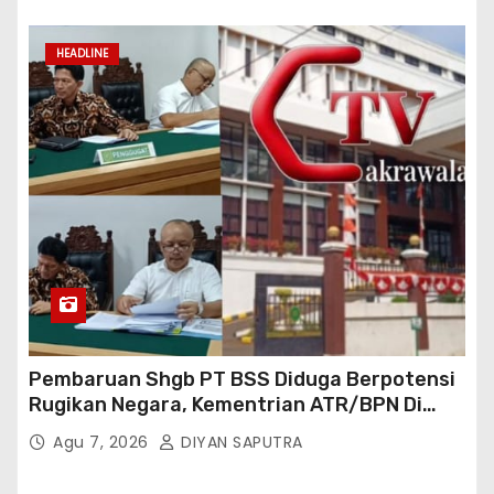
Cakrawala Tv Meminta Pemda Lamsel
Bertindak
HEADLINE
Pembaruan Shgb PT BSS Diduga Berpotensi
Rugikan Negara, Kementrian ATR/BPN Di
Gugat Di PTUN Jakarta
Agu 7, 2026
DIYAN SAPUTRA