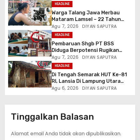
HEADLINE
Warga Talang Jawa Merbau
Mataram Lamsel – 22 Tahun
Lumpuh Vina Agustina Viral Di
Agu 7, 2026
DIYAN SAPUTRA
Tiktok Inginkan Kursi Roda
HEADLINE
Listrik, Kepala Perwakilan
Pembaruan Shgb PT BSS
Provinsi Lampung Media
Diduga Berpotensi Rugikan
Cakrawala Tv Meminta Pemda
Negara, Kementrian ATR/BPN Di
Agu 7, 2026
DIYAN SAPUTRA
Lamsel Bertindak
Gugat Di PTUN Jakarta
HEADLINE
Di Tengah Semarak HUT Ke-81
RI, Lansia Di Lampung Utara
Hidup Memprihatinkan
Agu 6, 2026
DIYAN SAPUTRA
Tinggalkan Balasan
Alamat email Anda tidak akan dipublikasikan.