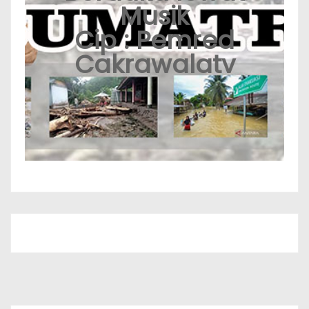
Musik
Cip : Pemred
Cakrawalatv