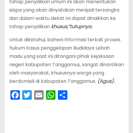
tahap penyidikan umum ini akan menentukan
siapa yang akan dinyatakan menjadi tersangka
dan dalam waktu dekat ini dapat dinaikkan ke
tahap penyidikan
khusus,”tutupnya.
Untuk diketahui, bahwa Informasi terkait proses
hukum Kasus penggelapan Budidaya Lebah
madu yang saat ini ditangani pihak kejaksaan
negeri kabupaten Tanggamus, sangat dinantikan
oleh masyarakat, khususnya warga yang
berdomisili di kabupaten Tanggamus.
(Agus).
F
T
E
W
S
a
w
m
h
h
c
itt
ai
a
ar
e
er
l
ts
e
b
A