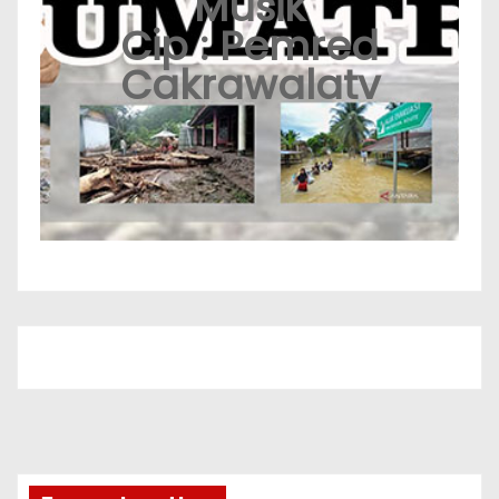
Musik
Cip : Pemred
Cakrawalatv