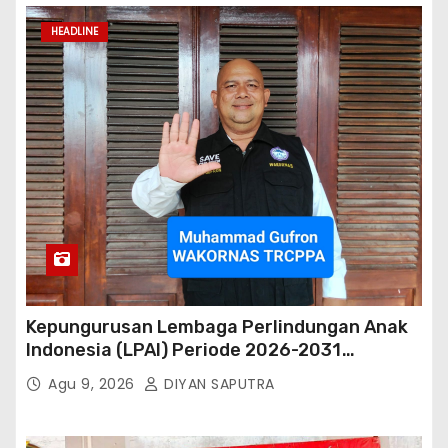
HEADLINE
Kepungurusan Lembaga Perlindungan Anak
Indonesia (LPAI) Periode 2026-2031
Terbentuk, Wakil Kordinator Nasional Tim
Agu 9, 2026
DIYAN SAPUTRA
Reaksi Cepat Perlindungan Perempuan Anak
(Wakornas TRCPPA) Muhammad Gufron
Mengapresiasi Dan Beri Selamat