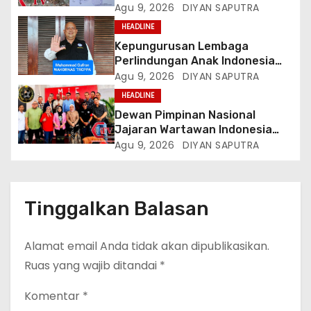
Meninggal Diduga Akibat
Agu 9, 2026
DIYAN SAPUTRA
Tekanan Hutang
HEADLINE
Kepungurusan Lembaga
Perlindungan Anak Indonesia
(LPAI) Periode 2026-2031
Agu 9, 2026
DIYAN SAPUTRA
Terbentuk, Wakil Kordinator
HEADLINE
Nasional Tim Reaksi Cepat
Dewan Pimpinan Nasional
Perlindungan Perempuan Anak
Jajaran Wartawan Indonesia
(Wakornas TRCPPA) Muhammad
(DPN-JWI) Menggelar Rapat
Agu 9, 2026
DIYAN SAPUTRA
Gufron Mengapresiasi Dan Beri
Konsolidasi Dan Restrukturisasi
Selamat
Di Jakarta
Tinggalkan Balasan
Alamat email Anda tidak akan dipublikasikan.
Ruas yang wajib ditandai
*
Komentar
*