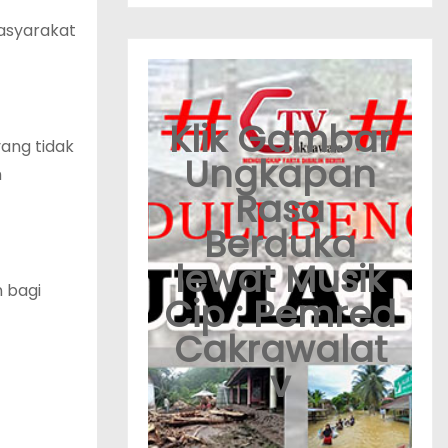
asyarakat
Klik Gambar
ang tidak
Ungkapan
m
Rasa
Berduka
lewat Musik
 bagi
Cip : Pemred
Cakrawalat
v