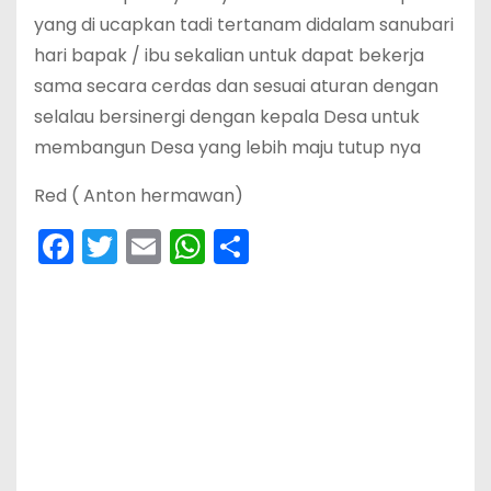
yang di ucapkan tadi tertanam didalam sanubari
hari bapak / ibu sekalian untuk dapat bekerja
sama secara cerdas dan sesuai aturan dengan
selalau bersinergi dengan kepala Desa untuk
membangun Desa yang lebih maju tutup nya
Red ( Anton hermawan)
F
T
E
W
S
a
w
m
h
h
c
itt
ai
a
ar
e
er
l
ts
e
b
A
o
p
o
p