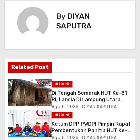
By
DIYAN
SAPUTRA
Related Post
HEADLINE
Di Tengah Semarak HUT Ke-81
RI, Lansia Di Lampung Utara
Hidup Memprihatinkan
Agu 6, 2026
DIYAN SAPUTRA
HEADLINE
Ketum DPP PWDPI Pimpin Rapat
Pembentukan Panitia HUT Ke-4,
Berikut Susunan Dan Rangkaian
Agu 6, 2026
DIYAN SAPUTRA