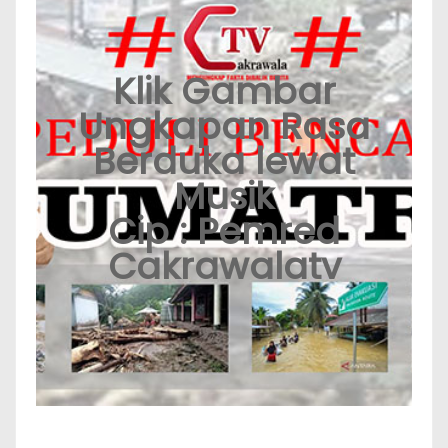
Klik Gambar
Ungkapan Rasa
Berduka lewat
Musik
Cip : Pemred
Cakrawalatv