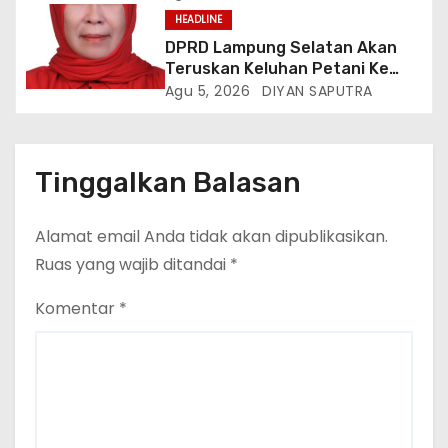
Kegiatannya
HEADLINE
DPRD Lampung Selatan Akan
Teruskan Keluhan Petani Ke
Dinas Terkait, Minta Audit
Agu 5, 2026
DIYAN SAPUTRA
Penyaluran Pupuk Bersubsidi Di
Desa Budi Lestari
Tinggalkan Balasan
Alamat email Anda tidak akan dipublikasikan.
Ruas yang wajib ditandai
*
Komentar
*