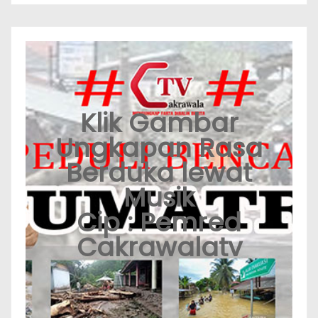
Klik Gambar
Ungkapan Rasa
Berduka lewat
Musik
Cip : Pemred
Cakrawalatv