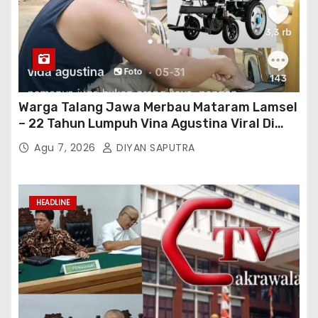
Warga Talang Jawa Merbau Mataram Lamsel
– 22 Tahun Lumpuh Vina Agustina Viral Di
Tiktok Inginkan Kursi Roda Listrik, Kepala
Agu 7, 2026
DIYAN SAPUTRA
Perwakilan Provinsi Lampung Media
Cakrawala Tv Meminta Pemda Lamsel
Bertindak
HEADLINE