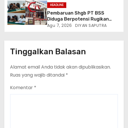
Tiktok Inginkan Kursi Roda
HEADLINE
Listrik, Kepala Perwakilan
Pembaruan Shgb PT BSS
Provinsi Lampung Media
Diduga Berpotensi Rugikan
Cakrawala Tv Meminta Pemda
Negara, Kementrian ATR/BPN Di
Agu 7, 2026
DIYAN SAPUTRA
Lamsel Bertindak
Gugat Di PTUN Jakarta
Tinggalkan Balasan
Alamat email Anda tidak akan dipublikasikan.
Ruas yang wajib ditandai
*
Komentar
*