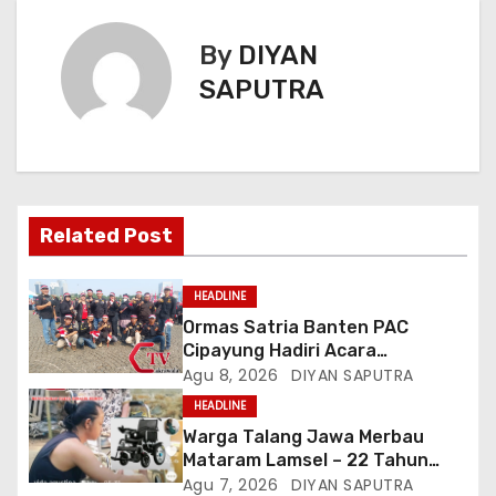
By
DIYAN
SAPUTRA
Related Post
HEADLINE
Ormas Satria Banten PAC
Cipayung Hadiri Acara
Menjelang HUT Ke-81
Agu 8, 2026
DIYAN SAPUTRA
Kemerdekaan RI Di Silang Monas
HEADLINE
Warga Talang Jawa Merbau
Mataram Lamsel – 22 Tahun
Lumpuh Vina Agustina Viral Di
Agu 7, 2026
DIYAN SAPUTRA