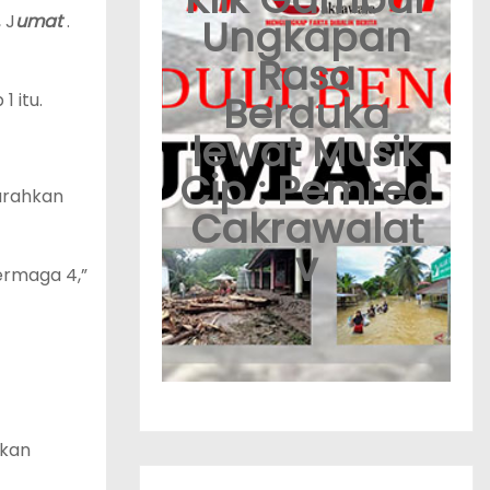
 J
umat
.
Ungkapan
Rasa
Berduka
 itu.
lewat Musik
Cip : Pemred
arahkan
Cakrawalat
v
ermaga 4,”
akan