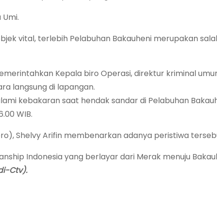
 Umi.
bjek vital, terlebih Pelabuhan Bakauheni merupakan sala
memerintahkan Kepala biro Operasi, direktur kriminal um
ra langsung di lapangan.
alami kebakaran saat hendak sandar di Pelabuhan Bakauh
6.00 WIB.
ro), Shelvy Arifin membenarkan adanya peristiwa terseb
Tranship Indonesia yang berlayar dari Merak menuju Bakauh
di-Ctv).