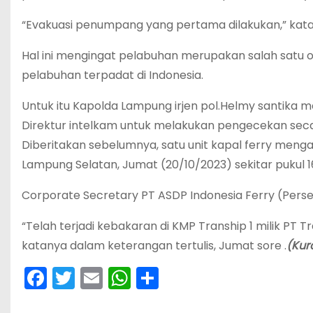
“Evakuasi penumpang yang pertama dilakukan,” kata
Hal ini mengingat pelabuhan merupakan salah satu o
pelabuhan terpadat di Indonesia.
Untuk itu Kapolda Lampung irjen pol.Helmy santika 
Direktur intelkam untuk melakukan pengecekan seca
Diberitakan sebelumnya, satu unit kapal ferry meng
Lampung Selatan, Jumat (20/10/2023) sekitar pukul 1
Corporate Secretary PT ASDP Indonesia Ferry (Perse
“Telah terjadi kebakaran di KMP Tranship 1 milik PT 
katanya dalam keterangan tertulis, Jumat sore .
(Kur
F
T
E
W
S
a
w
m
h
h