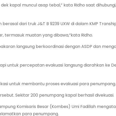
i dek kapal muncul asap tebal,” kata Ridho saat dihubungi,
berasal dari truk J&T B 9239 UXW di dalam KMP Tranship 1
ar, termasuk muatan yang dibawa,”kata Ridho.
ebakaran langsung berkoordinasi dengan ASDP dan meng
tapi untuk percepatan evakuasi langsung diarahkan ke D
okasi untuk membantu proses evakuasi para penumpang.
rsebut. Sekitar 200 penumpang kapal berhasil divekuasi.
Lampung Komisaris Besar (Kombes) Umi Fadillah mengat
nyelamatkan para penumpang.