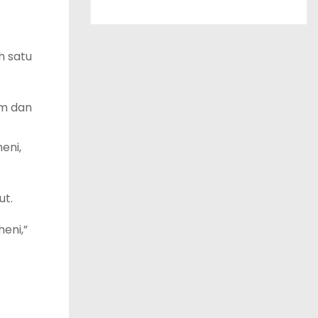
h satu
um dan
eni,
ut.
eni,”