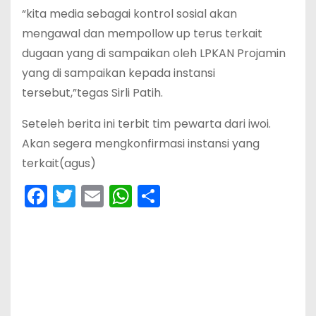
“kita media sebagai kontrol sosial akan
mengawal dan mempollow up terus terkait
dugaan yang di sampaikan oleh LPKAN Projamin
yang di sampaikan kepada instansi
tersebut,”tegas Sirli Patih.
Seteleh berita ini terbit tim pewarta dari iwoi.
Akan segera mengkonfirmasi instansi yang
terkait(agus)
F
T
E
W
S
a
w
m
h
h
c
itt
ai
a
ar
e
er
l
ts
e
b
A
o
p