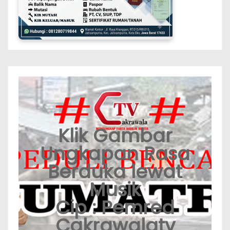
Klik Gambar
Ungkapan Rasa
Berduka lewat
Musik
Cip : Pemred
Cakrawalatv