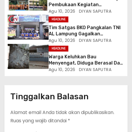
Pembukaan Kegiatan
Kokurikuler
Agu 10, 2026
DIYAN SAPUTRA
HEADLINE
Tim Satgas BKO Pangkalan TNI
AL Lampung Gagalkan
Peredaran Ribuan Liter
Agu 10, 2026
DIYAN SAPUTRA
Minuman Keras Ilegal Di
HEADLINE
Pelabuhan Bakauheni
Warga Keluhkan Bau
Menyengat, Diduga Berasal Dari
Limbah SPPG Panjang Utara 2
Agu 10, 2026
DIYAN SAPUTRA
Bandar Lampung
Tinggalkan Balasan
Alamat email Anda tidak akan dipublikasikan.
Ruas yang wajib ditandai
*