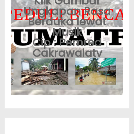
Klik Gambar
Ungkapan Rasa
Berduka lewat
Musik
Cip : Pemred
Cakrawalatv