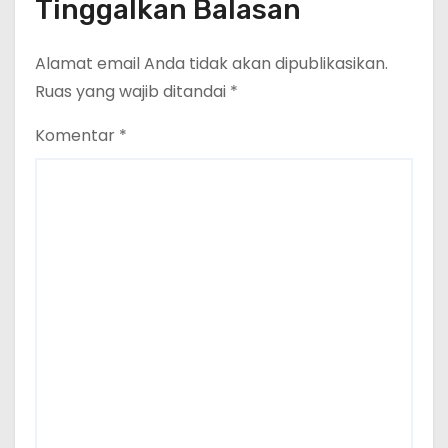
Cakrawala Tv Meminta Pemda
Tinggalkan Balasan
Lamsel Bertindak
Alamat email Anda tidak akan dipublikasikan.
Ruas yang wajib ditandai
*
Komentar
*