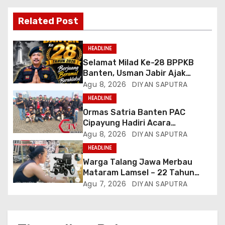
Related Post
HEADLINE
Selamat Milad Ke-28 BPPKB
Banten, Usman Jabir Ajak
Perkuat Solidaritas Dan
Agu 8, 2026
DIYAN SAPUTRA
Kebersamaan
HEADLINE
Ormas Satria Banten PAC
Cipayung Hadiri Acara
Menjelang HUT Ke-81
Agu 8, 2026
DIYAN SAPUTRA
Kemerdekaan RI Di Silang Monas
HEADLINE
Warga Talang Jawa Merbau
Mataram Lamsel – 22 Tahun
Lumpuh Vina Agustina Viral Di
Agu 7, 2026
DIYAN SAPUTRA
Tiktok Inginkan Kursi Roda
Listrik, Kepala Perwakilan
Provinsi Lampung Media