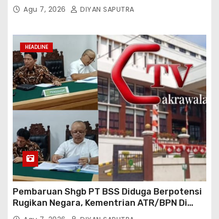
Tiktok Inginkan Kursi Roda Listrik, Kepala
Agu 7, 2026
DIYAN SAPUTRA
Perwakilan Provinsi Lampung Media
Cakrawala Tv Meminta Pemda Lamsel
Bertindak
HEADLINE
Pembaruan Shgb PT BSS Diduga Berpotensi
Rugikan Negara, Kementrian ATR/BPN Di
Gugat Di PTUN Jakarta