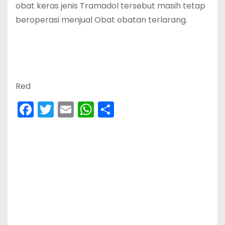
obat keras jenis Tramadol tersebut masih tetap
beroperasi menjual Obat obatan terlarang.
Red
F
T
E
W
S
a
w
m
h
h
c
itt
ai
a
ar
e
er
l
ts
e
b
A
o
p
o
p
k