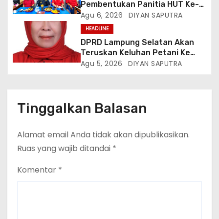
Pembentukan Panitia HUT Ke-4,
Berikut Susunan Dan Rangkaian
Agu 6, 2026
DIYAN SAPUTRA
Kegiatannya
HEADLINE
DPRD Lampung Selatan Akan
Teruskan Keluhan Petani Ke
Dinas Terkait, Minta Audit
Agu 5, 2026
DIYAN SAPUTRA
Penyaluran Pupuk Bersubsidi Di
Desa Budi Lestari
Tinggalkan Balasan
Alamat email Anda tidak akan dipublikasikan.
Ruas yang wajib ditandai
*
Komentar
*