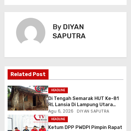
By
DIYAN
SAPUTRA
Related Post
HEADLINE
Di Tengah Semarak HUT Ke-81
RI, Lansia Di Lampung Utara
Hidup Memprihatinkan
Agu 6, 2026
DIYAN SAPUTRA
HEADLINE
Ketum DPP PWDPI Pimpin Rapat