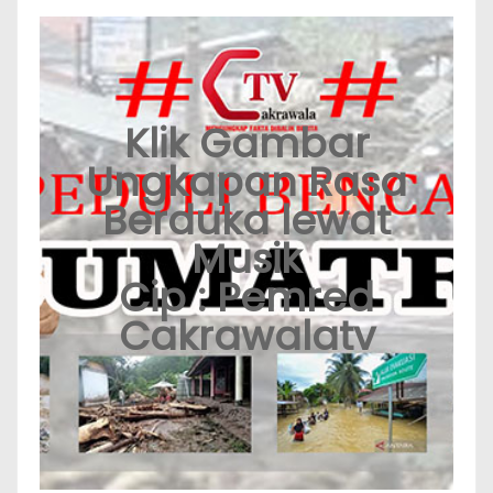
Klik Gambar
Ungkapan Rasa
Berduka lewat
Musik
Cip : Pemred
Cakrawalatv