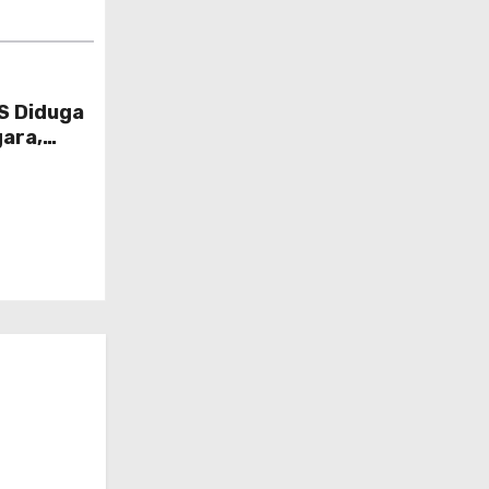
S Diduga
ara,
 Gugat Di