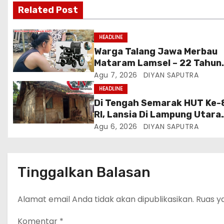
Related Post
HEADLINE
Warga Talang Jawa Merbau
Mataram Lamsel – 22 Tahun
Lumpuh Vina Agustina Viral 
Agu 7, 2026
DIYAN SAPUTRA
Tiktok Inginkan Kursi Roda
HEADLINE
Listrik, Kepala Perwakilan
Di Tengah Semarak HUT Ke-
Provinsi Lampung Media
RI, Lansia Di Lampung Utara
Cakrawala Tv Meminta Pem
Hidup Memprihatinkan
Agu 6, 2026
DIYAN SAPUTRA
Lamsel Bertindak
Tinggalkan Balasan
Alamat email Anda tidak akan dipublikasikan.
Ruas y
Komentar
*