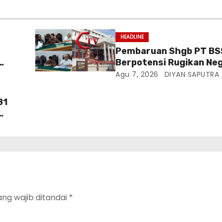
HEADLINE
Pembaruan Shgb PT BS
Berpotensi Rugikan Neg
Di
Kementrian ATR/BPN Di
Agu 7, 2026
DIYAN SAPUTRA
PTUN Jakarta
81
da
ang wajib ditandai
*