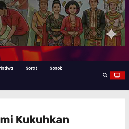
ristiwa
Sorot
Sosok
smi Kukuhkan