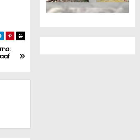
rna:
aaf