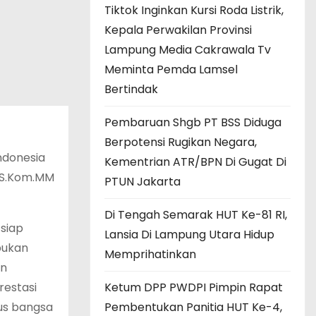
Tiktok Inginkan Kursi Roda Listrik,
Kepala Perwakilan Provinsi
Lampung Media Cakrawala Tv
Meminta Pemda Lamsel
Bertindak
Pembaruan Shgb PT BSS Diduga
Berpotensi Rugikan Negara,
ndonesia
Kementrian ATR/BPN Di Gugat Di
n S.Kom.MM
PTUN Jakarta
Di Tengah Semarak HUT Ke-81 RI,
siap
Lansia Di Lampung Utara Hidup
bukan
Memprihatinkan
an
restasi
Ketum DPP PWDPI Pimpin Rapat
rus bangsa
Pembentukan Panitia HUT Ke-4,