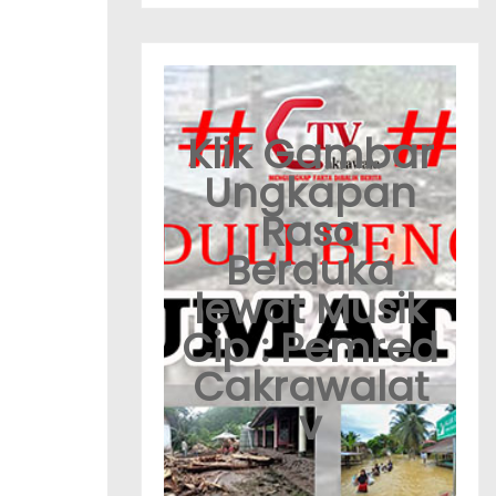
Klik Gambar
Ungkapan
Rasa
Berduka
lewat Musik
Cip : Pemred
Cakrawalat
v