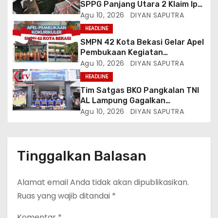
SPPG Panjang Utara 2 Klaim Ipal
Bagus, Warga: Jangan Buang
Agu 10, 2026
DIYAN SAPUTRA
Limbah Ke Drainase Kami
HEADLINE
SMPN 42 Kota Bekasi Gelar Apel
Pembukaan Kegiatan
Kokurikuler
Agu 10, 2026
DIYAN SAPUTRA
HEADLINE
Tim Satgas BKO Pangkalan TNI
AL Lampung Gagalkan
Peredaran Ribuan Liter
Agu 10, 2026
DIYAN SAPUTRA
Minuman Keras Ilegal Di
Pelabuhan Bakauheni
Tinggalkan Balasan
Alamat email Anda tidak akan dipublikasikan.
Ruas yang wajib ditandai
*
Komentar
*