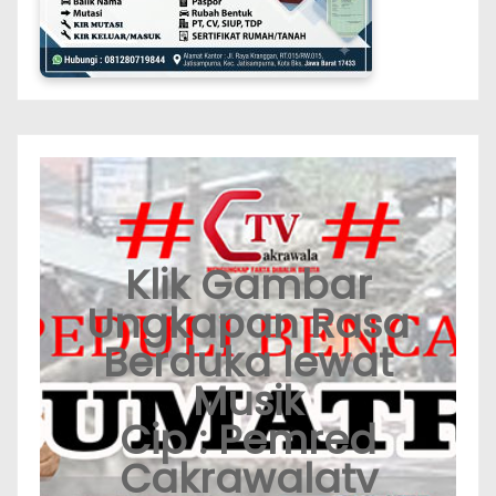
Klik Gambar
Ungkapan Rasa
Berduka lewat
Musik
Cip : Pemred
Cakrawalatv