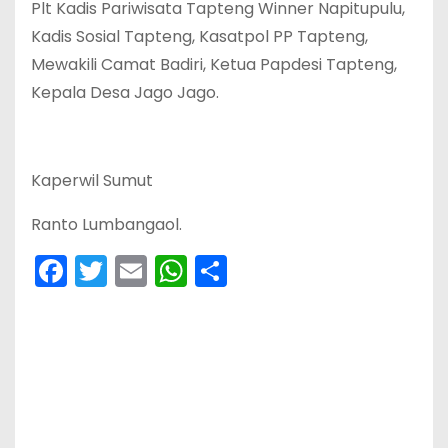
Plt Kadis Pariwisata Tapteng Winner Napitupulu,
Kadis Sosial Tapteng, Kasatpol PP Tapteng,
Mewakili Camat Badiri, Ketua Papdesi Tapteng,
Kepala Desa Jago Jago.
Kaperwil Sumut
Ranto Lumbangaol.
F
T
E
W
S
a
w
m
h
h
c
itt
ai
a
ar
e
er
l
ts
e
b
A
o
p