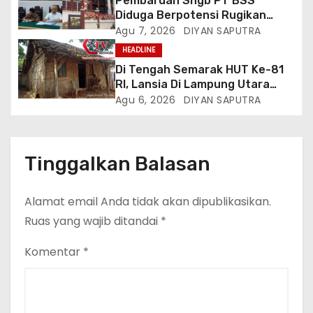
Pembaruan Shgb PT BSS
Provinsi Lampung Media
Diduga Berpotensi Rugikan
Cakrawala Tv Meminta Pemda
Negara, Kementrian ATR/BPN Di
Agu 7, 2026
DIYAN SAPUTRA
Lamsel Bertindak
Gugat Di PTUN Jakarta
HEADLINE
Di Tengah Semarak HUT Ke-81
RI, Lansia Di Lampung Utara
Hidup Memprihatinkan
Agu 6, 2026
DIYAN SAPUTRA
Tinggalkan Balasan
Alamat email Anda tidak akan dipublikasikan.
Ruas yang wajib ditandai
*
Komentar
*