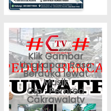
Klik Gambar
Ungkapan Rasa
Berduka lewat
Musik
Cip : Pemred
Cakrawalatv