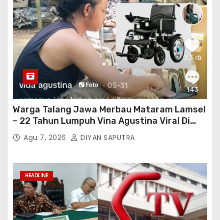
Warga Talang Jawa Merbau Mataram Lamsel
– 22 Tahun Lumpuh Vina Agustina Viral Di
Tiktok Inginkan Kursi Roda Listrik, Kepala
Agu 7, 2026
DIYAN SAPUTRA
Perwakilan Provinsi Lampung Media
Cakrawala Tv Meminta Pemda Lamsel
Bertindak
HEADLINE