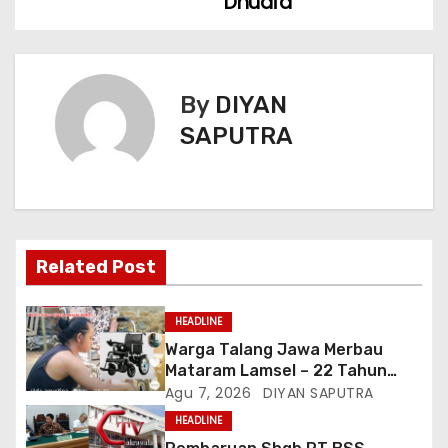
Dhuafa
By
DIYAN
SAPUTRA
Related Post
HEADLINE
Warga Talang Jawa Merbau
Mataram Lamsel – 22 Tahun
Lumpuh Vina Agustina Viral Di
Agu 7, 2026
DIYAN SAPUTRA
Tiktok Inginkan Kursi Roda
HEADLINE
Listrik, Kepala Perwakilan