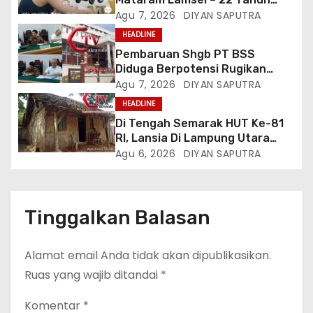
Lumpuh Vina Agustina Viral Di
Agu 7, 2026
DIYAN SAPUTRA
Tiktok Inginkan Kursi Roda
HEADLINE
Listrik, Kepala Perwakilan
Pembaruan Shgb PT BSS
Provinsi Lampung Media
Diduga Berpotensi Rugikan
Cakrawala Tv Meminta Pemda
Negara, Kementrian ATR/BPN Di
Agu 7, 2026
DIYAN SAPUTRA
Lamsel Bertindak
Gugat Di PTUN Jakarta
HEADLINE
Di Tengah Semarak HUT Ke-81
RI, Lansia Di Lampung Utara
Hidup Memprihatinkan
Agu 6, 2026
DIYAN SAPUTRA
Tinggalkan Balasan
Alamat email Anda tidak akan dipublikasikan.
Ruas yang wajib ditandai
*
Komentar
*