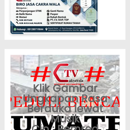
Klik Gambar
Ungkapan Rasa
Berduka lewat
Musik
Cip : Pemred