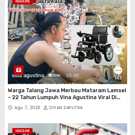
HEADLINE
Warga Talang Jawa Merbau Mataram Lamsel
– 22 Tahun Lumpuh Vina Agustina Viral Di
Tiktok Inginkan Kursi Roda Listrik, Kepala
Agu 7, 2026
DIYAN SAPUTRA
Perwakilan Provinsi Lampung Media
Cakrawala Tv Meminta Pemda Lamsel
Bertindak
HEADLINE