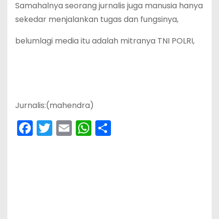
Samahalnya seorang jurnalis juga manusia hanya
sekedar menjalankan tugas dan fungsinya,
belumlagi media itu adalah mitranya TNI POLRI,
Jurnalis:(mahendra)
F
T
E
W
S
a
w
m
h
h
c
itt
ai
a
ar
e
er
l
ts
e
b
A
o
p