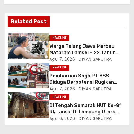
Related Post
HEADLINE
Warga Talang Jawa Merbau
Mataram Lamsel – 22 Tahun
Lumpuh Vina Agustina Viral Di
Agu 7, 2026
DIYAN SAPUTRA
Tiktok Inginkan Kursi Roda
HEADLINE
Listrik, Kepala Perwakilan
Pembaruan Shgb PT BSS
Provinsi Lampung Media
Diduga Berpotensi Rugikan
Cakrawala Tv Meminta Pemda
Negara, Kementrian ATR/BPN Di
Agu 7, 2026
DIYAN SAPUTRA
Lamsel Bertindak
Gugat Di PTUN Jakarta
HEADLINE
Di Tengah Semarak HUT Ke-81
RI, Lansia Di Lampung Utara
Hidup Memprihatinkan
Agu 6, 2026
DIYAN SAPUTRA