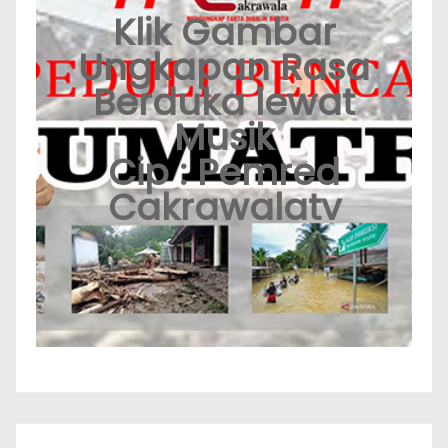
Klik Gambar
Ungkapan Rasa
Berduka lewat
Musik
Cip : Pemred
Cakrawalatv