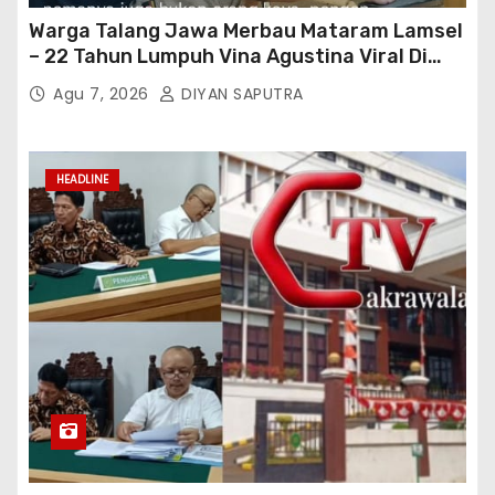
Warga Talang Jawa Merbau Mataram Lamsel
– 22 Tahun Lumpuh Vina Agustina Viral Di
Tiktok Inginkan Kursi Roda Listrik, Kepala
Agu 7, 2026
DIYAN SAPUTRA
Perwakilan Provinsi Lampung Media
Cakrawala Tv Meminta Pemda Lamsel
Bertindak
HEADLINE