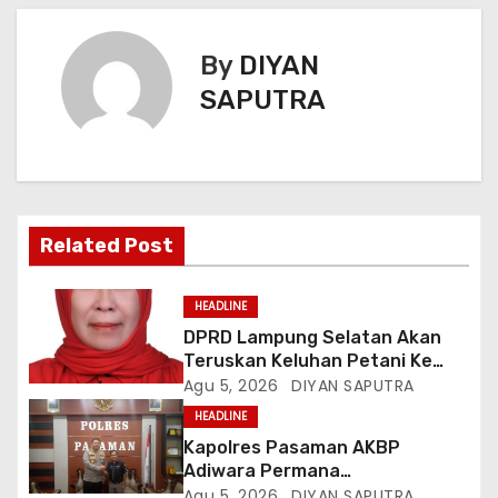
By
DIYAN
SAPUTRA
Related Post
HEADLINE
DPRD Lampung Selatan Akan
Teruskan Keluhan Petani Ke
Dinas Terkait, Minta Audit
Agu 5, 2026
DIYAN SAPUTRA
Penyaluran Pupuk Bersubsidi Di
HEADLINE
Desa Budi Lestari
Kapolres Pasaman AKBP
Adiwara Permana
Anggawisastra S.I.K. Sambut
Agu 5, 2026
DIYAN SAPUTRA