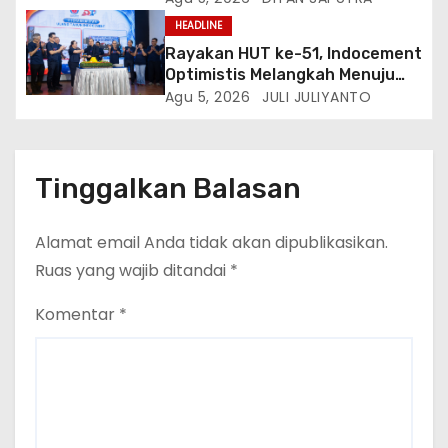
Kedatangan Kepala Cakrawala
HEADLINE
Tv Sumatera Barat
Rayakan HUT ke-51, Indocement
Optimistis Melangkah Menuju
Masa Depan Lebih Hijau
Agu 5, 2026
JULI JULIYANTO
Tinggalkan Balasan
Alamat email Anda tidak akan dipublikasikan.
Ruas yang wajib ditandai
*
Komentar
*