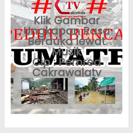
Klik Gambar
Ungkapan Rasa
Berduka lewat
Musik
Cip : Pemred
Cakrawalatv