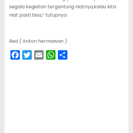
segala kegiatan tergantung niatnya,kalau kita
niat pasti bisa,” tutupnya
Red ( Anton hermawan )
F
T
E
W
S
a
w
m
h
h
c
itt
ai
a
ar
e
er
l
ts
e
b
A
o
p
o
p
k