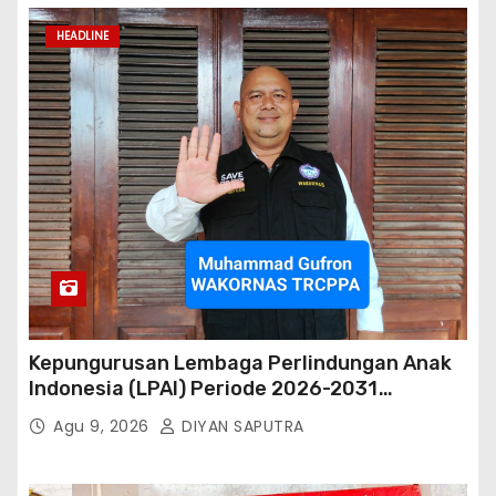
HEADLINE
Kepungurusan Lembaga Perlindungan Anak
Indonesia (LPAI) Periode 2026-2031
Terbentuk, Wakil Kordinator Nasional Tim
Agu 9, 2026
DIYAN SAPUTRA
Reaksi Cepat Perlindungan Perempuan Anak
(Wakornas TRCPPA) Muhammad Gufron
Mengapresiasi Dan Beri Selamat