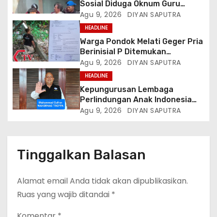
Sosial Diduga Oknum Guru
Menampar Murid Di Halaman
Agu 9, 2026
DIYAN SAPUTRA
Parkir Sekolah
HEADLINE
Warga Pondok Melati Geger Pria
Berinisial P Ditemukan
Meninggal Diduga Akibat
Agu 9, 2026
DIYAN SAPUTRA
Tekanan Hutang
HEADLINE
Kepungurusan Lembaga
Perlindungan Anak Indonesia
(LPAI) Periode 2026-2031
Agu 9, 2026
DIYAN SAPUTRA
Terbentuk, Wakil Kordinator
Nasional Tim Reaksi Cepat
Perlindungan Perempuan Anak
(Wakornas TRCPPA) Muhammad
Tinggalkan Balasan
Gufron Mengapresiasi Dan Beri
Selamat
Alamat email Anda tidak akan dipublikasikan.
Ruas yang wajib ditandai
*
Komentar
*