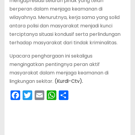
mengapresiasi seluruh pihak yang telah
berperan dalam menjaga keamanan di
wilayahnya. Menurutnya, kerja sama yang solid
antara polisi dan masyarakat menjadi kunci
terciptanya situasi kondusif serta perlindungan
terhadap masyarakat dari tindak kriminalitas.
Upacara penghargaan ini sekaligus
mengingatkan pentingnya peran aktif
masyarakat dalam menjaga keamanan di
lingkungan sekitar.
(Kurdi-Ctv).
F
T
E
W
S
a
w
m
h
h
c
itt
ai
a
ar
e
er
l
ts
e
b
A