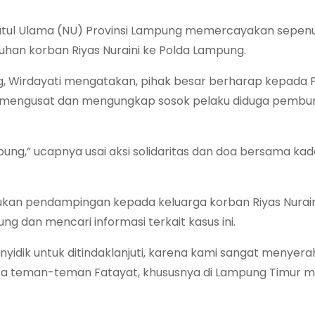
latul Ulama (NU) Provinsi Lampung memercayakan sepen
an korban Riyas Nuraini ke Polda Lampung.
g, Wirdayati mengatakan, pihak besar berharap kepada 
a mengusat dan mengungkap sosok pelaku diduga pembun
ung,” ucapnya usai aksi solidaritas dan doa bersama kad
akukan pendampingan kepada keluarga korban Riyas Nurain
 dan mencari informasi terkait kasus ini.
nyidik untuk ditindaklanjuti, karena kami sangat menyer
meminta teman-teman Fatayat, khususnya di Lampung Timur 