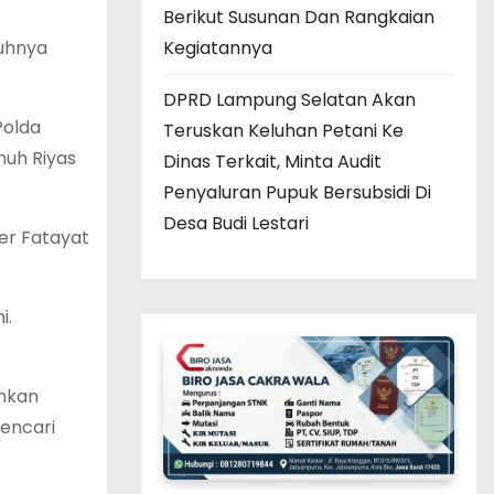
Berikut Susunan Dan Rangkaian
uhnya
Kegiatannya
DPRD Lampung Selatan Akan
Polda
Teruskan Keluhan Petani Ke
uh Riyas
Dinas Terkait, Minta Audit
Penyaluran Pupuk Bersubsidi Di
Desa Budi Lestari
er Fatayat
i.
ahkan
mencari