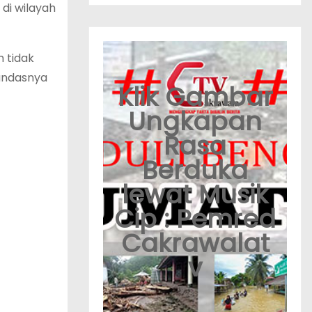
di wilayah
 tidak
tandasnya
Klik Gambar
Ungkapan
Rasa
Berduka
lewat Musik
Cip : Pemred
Cakrawalat
v