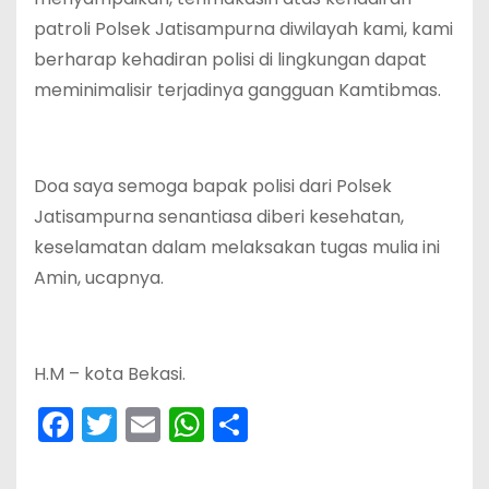
patroli Polsek Jatisampurna diwilayah kami, kami
berharap kehadiran polisi di lingkungan dapat
meminimalisir terjadinya gangguan Kamtibmas.
Doa saya semoga bapak polisi dari Polsek
Jatisampurna senantiasa diberi kesehatan,
keselamatan dalam melaksakan tugas mulia ini
Amin, ucapnya.
H.M – kota Bekasi.
F
T
E
W
S
a
w
m
h
h