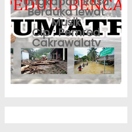
Ungkapan Rasa
Berduka lewat
Musik
Cip : Pemred
Cakrawalatv