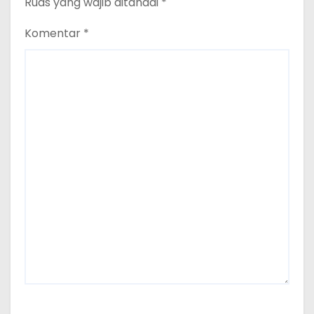
Ruas yang wajib ditandai
*
Komentar
*