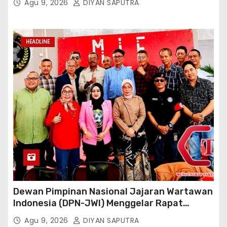
Agu 9, 2026
DIYAN SAPUTRA
Reaksi Cepat Perlindungan Perempuan Anak
(Wakornas TRCPPA) Muhammad Gufron
Mengapresiasi Dan Beri Selamat
HEADLINE
Dewan Pimpinan Nasional Jajaran Wartawan
Indonesia (DPN-JWI) Menggelar Rapat
Konsolidasi Dan Restrukturisasi Di Jakarta
Agu 9, 2026
DIYAN SAPUTRA