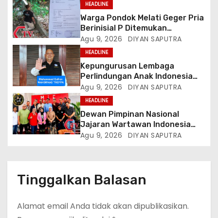
HEADLINE
Warga Pondok Melati Geger Pria
Berinisial P Ditemukan
Meninggal Diduga Akibat
Agu 9, 2026
DIYAN SAPUTRA
Tekanan Hutang
HEADLINE
Kepungurusan Lembaga
Perlindungan Anak Indonesia
(LPAI) Periode 2026-2031
Agu 9, 2026
DIYAN SAPUTRA
Terbentuk, Wakil Kordinator
HEADLINE
Nasional Tim Reaksi Cepat
Dewan Pimpinan Nasional
Perlindungan Perempuan Anak
Jajaran Wartawan Indonesia
(Wakornas TRCPPA) Muhammad
(DPN-JWI) Menggelar Rapat
Agu 9, 2026
DIYAN SAPUTRA
Gufron Mengapresiasi Dan Beri
Konsolidasi Dan Restrukturisasi
Selamat
Di Jakarta
Tinggalkan Balasan
Alamat email Anda tidak akan dipublikasikan.