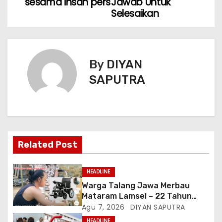
sesama insan pers
Jawab Untuk
Selesaikan
By
DIYAN
SAPUTRA
Related Post
HEADLINE
Warga Talang Jawa Merbau
Mataram Lamsel – 22 Tahun
Lumpuh Vina Agustina Viral Di
Agu 7, 2026
DIYAN SAPUTRA
Tiktok Inginkan Kursi Roda
HEADLINE