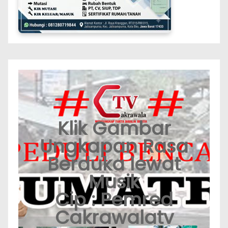
Klik Gambar
Ungkapan Rasa
Berduka lewat
Musik
Cip : Pemred
Cakrawalatv