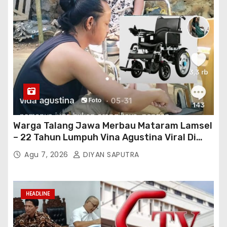
Warga Talang Jawa Merbau Mataram Lamsel
– 22 Tahun Lumpuh Vina Agustina Viral Di
Tiktok Inginkan Kursi Roda Listrik, Kepala
Agu 7, 2026
DIYAN SAPUTRA
Perwakilan Provinsi Lampung Media
Cakrawala Tv Meminta Pemda Lamsel
Bertindak
HEADLINE