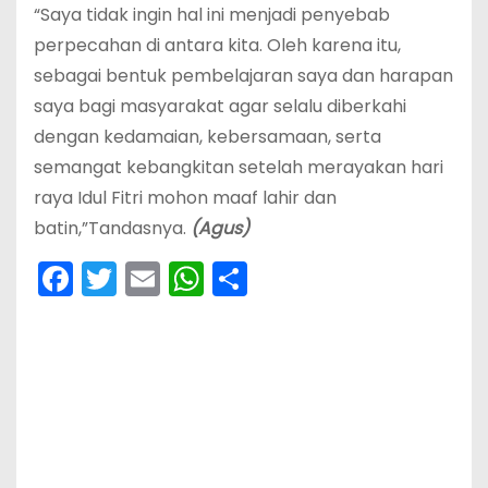
“Saya tidak ingin hal ini menjadi penyebab
perpecahan di antara kita. Oleh karena itu,
sebagai bentuk pembelajaran saya dan harapan
saya bagi masyarakat agar selalu diberkahi
dengan kedamaian, kebersamaan, serta
semangat kebangkitan setelah merayakan hari
raya Idul Fitri mohon maaf lahir dan
batin,”Tandasnya.
(Agus)
F
T
E
W
S
a
w
m
h
h
c
itt
ai
a
ar
e
er
l
ts
e
b
A
o
p
o
p