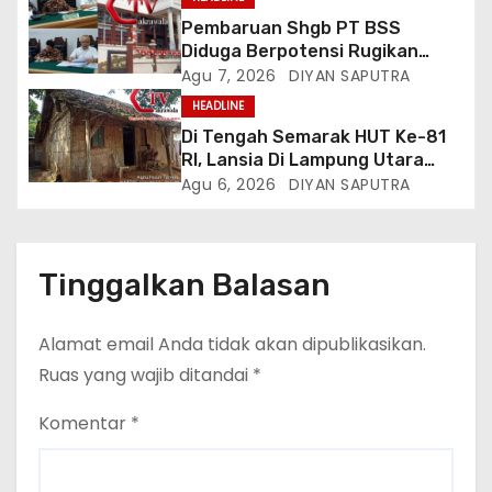
Listrik, Kepala Perwakilan
Pembaruan Shgb PT BSS
Provinsi Lampung Media
Diduga Berpotensi Rugikan
Cakrawala Tv Meminta Pemda
Negara, Kementrian ATR/BPN Di
Agu 7, 2026
DIYAN SAPUTRA
Lamsel Bertindak
Gugat Di PTUN Jakarta
HEADLINE
Di Tengah Semarak HUT Ke-81
RI, Lansia Di Lampung Utara
Hidup Memprihatinkan
Agu 6, 2026
DIYAN SAPUTRA
Tinggalkan Balasan
Alamat email Anda tidak akan dipublikasikan.
Ruas yang wajib ditandai
*
Komentar
*