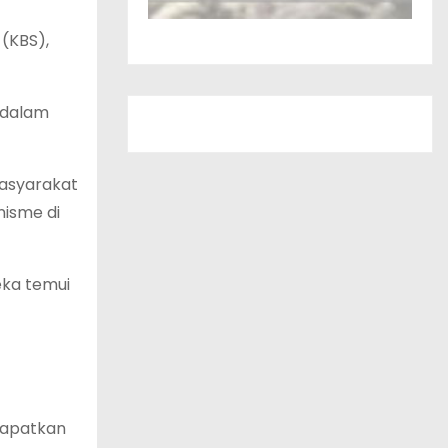
(KBS),
 dalam
masyarakat
nisme di
eka temui
dapatkan