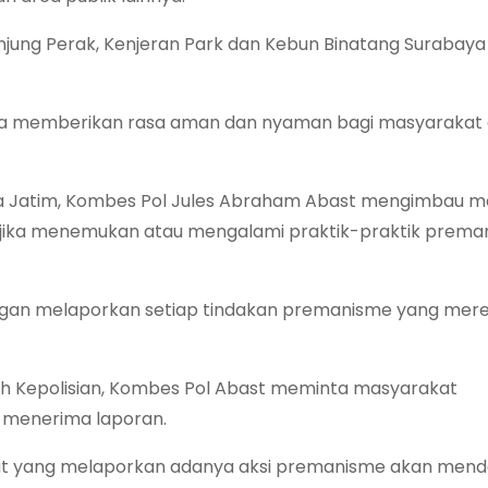
ung Perak, Kenjeran Park dan Kebun Binatang Surabaya 
una memberikan rasa aman dan nyaman bagi masyarakat
lda Jatim, Kombes Pol Jules Abraham Abast mengimbau 
n jika menemukan atau mengalami praktik-praktik prema
engan melaporkan setiap tindakan premanisme yang mer
eh Kepolisian, Kombes Pol Abast meminta masyarakat
k menerima laporan.
at yang melaporkan adanya aksi premanisme akan men