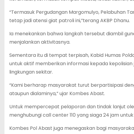
“Termasuk Pergudangan Margomulyo, Pelabuhan Tanj
tetap jadi atensi giat patroli ini,”terang AKBP Dhanu.
Ia menekankan bahwa langkah tersebut diambil g
menjalankan aktivitasnya.
Sementara itu di tempat terpisah, Kabid Humas Po
untuk aktif memberikan informasi kepada kepolisia
lingkungan sekitar.
“Kami berharap masyarakat turut berpartisipasi d
ataupun dialaminya,” ujar Kombes Abast.
Untuk mempercepat pelaporan dan tindak lanjut ol
menghubungi call center 110 yang siaga 24 jam untu
Kombes Pol Abast juga menegaskan bagi masyarak