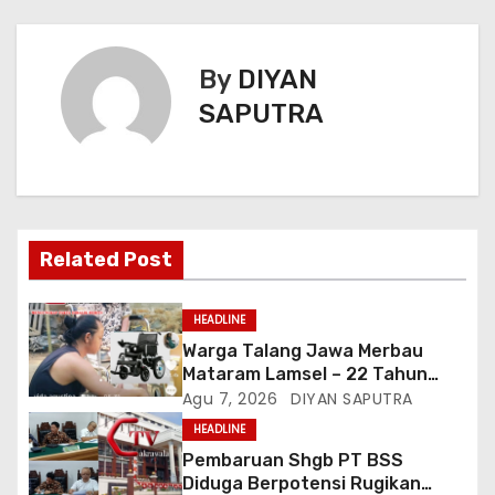
By
DIYAN
SAPUTRA
Related Post
HEADLINE
Warga Talang Jawa Merbau
Mataram Lamsel – 22 Tahun
Lumpuh Vina Agustina Viral Di
Agu 7, 2026
DIYAN SAPUTRA
Tiktok Inginkan Kursi Roda
HEADLINE
Listrik, Kepala Perwakilan
Pembaruan Shgb PT BSS
Provinsi Lampung Media
Diduga Berpotensi Rugikan
Cakrawala Tv Meminta Pemda