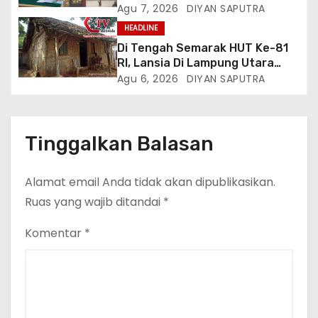
Negara, Kementrian ATR/BPN Di
Agu 7, 2026
DIYAN SAPUTRA
Lamsel Bertindak
Gugat Di PTUN Jakarta
HEADLINE
Di Tengah Semarak HUT Ke-81
RI, Lansia Di Lampung Utara
Hidup Memprihatinkan
Agu 6, 2026
DIYAN SAPUTRA
Tinggalkan Balasan
Alamat email Anda tidak akan dipublikasikan.
Ruas yang wajib ditandai
*
Komentar
*