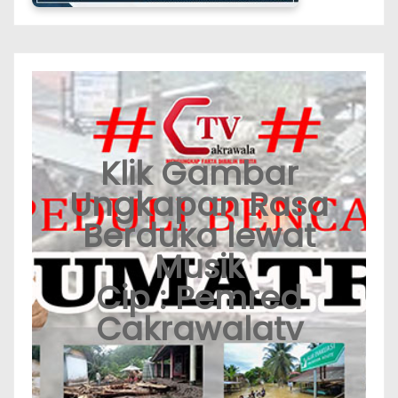
Klik Gambar
Ungkapan Rasa
Berduka lewat
Musik
Cip : Pemred
Cakrawalatv