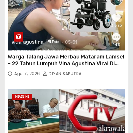
Warga Talang Jawa Merbau Mataram Lamsel
– 22 Tahun Lumpuh Vina Agustina Viral Di
Tiktok Inginkan Kursi Roda Listrik, Kepala
Agu 7, 2026
DIYAN SAPUTRA
Perwakilan Provinsi Lampung Media
Cakrawala Tv Meminta Pemda Lamsel
Bertindak
HEADLINE