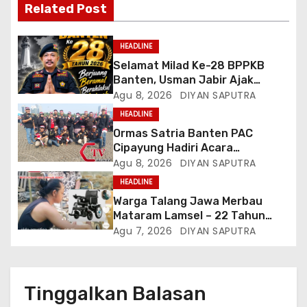
Related Post
HEADLINE
Selamat Milad Ke-28 BPPKB
Banten, Usman Jabir Ajak
Perkuat Solidaritas Dan
Agu 8, 2026
DIYAN SAPUTRA
Kebersamaan
HEADLINE
Ormas Satria Banten PAC
Cipayung Hadiri Acara
Menjelang HUT Ke-81
Agu 8, 2026
DIYAN SAPUTRA
Kemerdekaan RI Di Silang Monas
HEADLINE
Warga Talang Jawa Merbau
Mataram Lamsel – 22 Tahun
Lumpuh Vina Agustina Viral Di
Agu 7, 2026
DIYAN SAPUTRA
Tiktok Inginkan Kursi Roda
Listrik, Kepala Perwakilan
Provinsi Lampung Media
Cakrawala Tv Meminta Pemda
Tinggalkan Balasan
Lamsel Bertindak