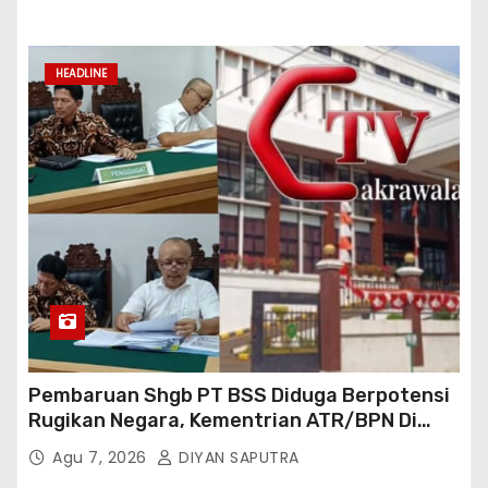
Perwakilan Provinsi Lampung Media
Cakrawala Tv Meminta Pemda Lamsel
Bertindak
HEADLINE
Pembaruan Shgb PT BSS Diduga Berpotensi
Rugikan Negara, Kementrian ATR/BPN Di
Gugat Di PTUN Jakarta
Agu 7, 2026
DIYAN SAPUTRA