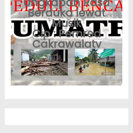
Ungkapan Rasa
Berduka lewat
Musik
Cip : Pemred
Cakrawalatv