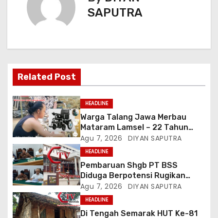
SAPUTRA
Related Post
HEADLINE
Warga Talang Jawa Merbau
Mataram Lamsel – 22 Tahun
Lumpuh Vina Agustina Viral Di
Agu 7, 2026
DIYAN SAPUTRA
Tiktok Inginkan Kursi Roda
HEADLINE
Listrik, Kepala Perwakilan
Pembaruan Shgb PT BSS
Provinsi Lampung Media
Diduga Berpotensi Rugikan
Cakrawala Tv Meminta Pemda
Negara, Kementrian ATR/BPN Di
Agu 7, 2026
DIYAN SAPUTRA
Lamsel Bertindak
Gugat Di PTUN Jakarta
HEADLINE
Di Tengah Semarak HUT Ke-81