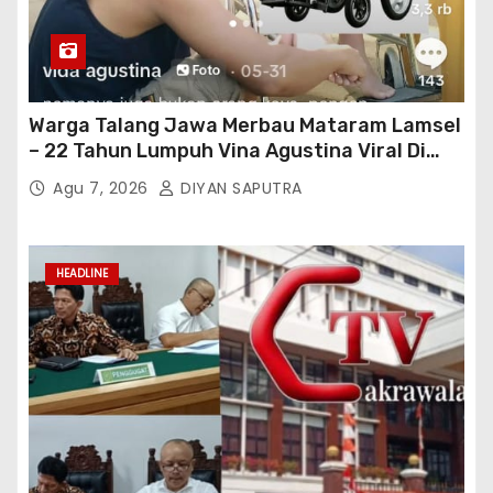
Warga Talang Jawa Merbau Mataram Lamsel
– 22 Tahun Lumpuh Vina Agustina Viral Di
Tiktok Inginkan Kursi Roda Listrik, Kepala
Agu 7, 2026
DIYAN SAPUTRA
Perwakilan Provinsi Lampung Media
Cakrawala Tv Meminta Pemda Lamsel
Bertindak
HEADLINE