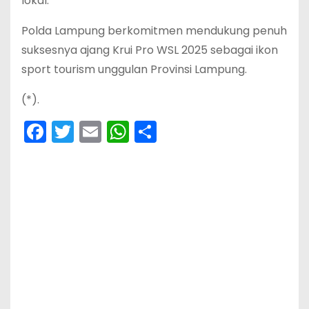
lokal.
Polda Lampung berkomitmen mendukung penuh
suksesnya ajang Krui Pro WSL 2025 sebagai ikon
sport tourism unggulan Provinsi Lampung.
(*).
F
T
E
W
S
a
w
m
h
h
c
itt
ai
a
ar
e
er
l
ts
e
b
A
o
p
o
p
k