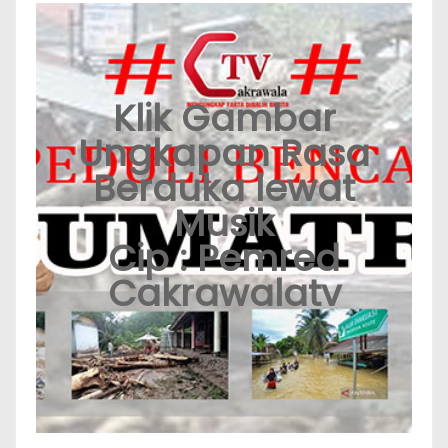
Klik Gambar
Ungkapan Rasa
Berduka lewat
Musik
Cip : Pemred
Cakrawalatv