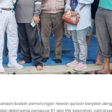
ksanaan ibadah pemotongan hewan qurban berjalan de
on dan didampingi pengurus RT dan RW kelurahan Jatirang