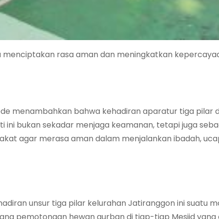
ya menciptakan rasa aman dan meningkatkan kepercaya
ede menambahkan bahwa kehadiran aparatur tiga pilar d
ini bukan sekadar menjaga keamanan, tetapi juga seba
kat agar merasa aman dalam menjalankan ibadah, uca
ran unsur tiga pilar kelurahan Jatiranggon ini suatu mo
na pemotongan hewan qurban di tiap-tiap Mesjid yang 