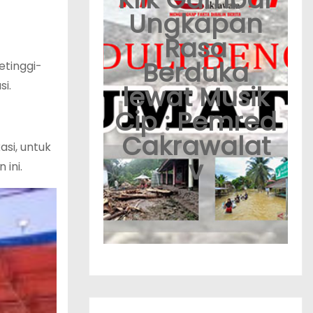
Ungkapan
Rasa
Berduka
etinggi-
i.
lewat Musik
Cip : Pemred
Cakrawalat
asi, untuk
v
ini.