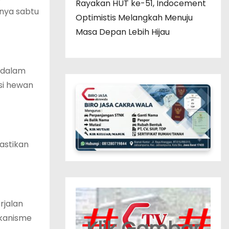
Rayakan HUT ke-51, Indocement
nya sabtu
Optimistis Melangkah Menuju
Masa Depan Lebih Hijau
n dalam
si hewan
astikan
rjalan
ekanisme
Klik Gambar