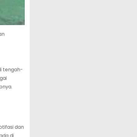
an
i tengah-
gai
pnya.
tifasi dan
ada di