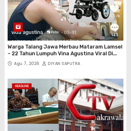
Warga Talang Jawa Merbau Mataram Lamsel
– 22 Tahun Lumpuh Vina Agustina Viral Di
Tiktok Inginkan Kursi Roda Listrik, Kepala
Agu 7, 2026
DIYAN SAPUTRA
Perwakilan Provinsi Lampung Media
Cakrawala Tv Meminta Pemda Lamsel
Bertindak
HEADLINE