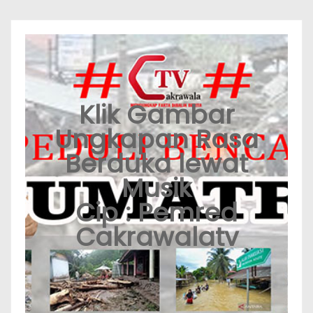
Klik Gambar
Ungkapan Rasa
Berduka lewat
Musik
Cip : Pemred
Cakrawalatv