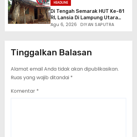
Gugat Di PTUN Jakarta
HEADLINE
Di Tengah Semarak HUT Ke-81
RI, Lansia Di Lampung Utara
Hidup Memprihatinkan
Agu 6, 2026
DIYAN SAPUTRA
Tinggalkan Balasan
Alamat email Anda tidak akan dipublikasikan.
Ruas yang wajib ditandai
*
Komentar
*