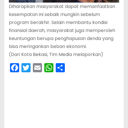
Diharapkan masyarakat dapat memanfaatkan
kesempatan ini sebaik mungkin sebelum
program berakhir. Selain membantu kondisi
finansial daerah, masyarakat juga memperoleh
keuntungan berupa penghapusan denda yang
bisa meringankan beban ekonomi.
(Dari Kota Bekasi, Tim Media melaporkan)
F
T
E
W
S
a
w
m
h
h
c
itt
ai
a
ar
e
er
l
ts
e
b
A
o
p
o
p