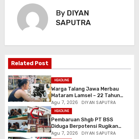
By
DIYAN
SAPUTRA
Related Post
HEADLINE
Warga Talang Jawa Merbau
Mataram Lamsel – 22 Tahun
Lumpuh Vina Agustina Viral Di
Agu 7, 2026
DIYAN SAPUTRA
Tiktok Inginkan Kursi Roda
HEADLINE
Listrik, Kepala Perwakilan
Pembaruan Shgb PT BSS
Provinsi Lampung Media
Diduga Berpotensi Rugikan
Cakrawala Tv Meminta Pemda
Negara, Kementrian ATR/BPN Di
Agu 7, 2026
DIYAN SAPUTRA
Lamsel Bertindak