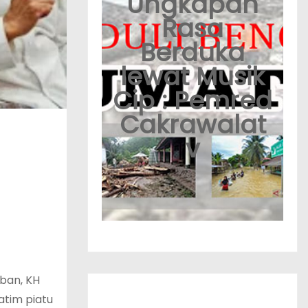
Ungkapan
Rasa
Berduka
lewat Musik
Cip : Pemred
Cakrawalat
v
uban, KH
atim piatu