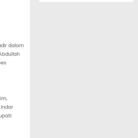
adir dalam
Abdullah
pes
im,
 Indar
upati