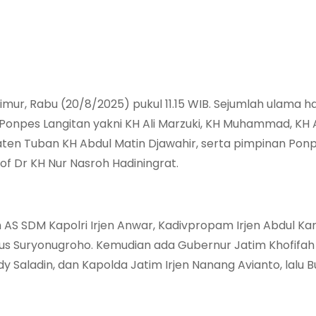
Timur, Rabu (20/8/2025) pukul 11.15 WIB. Sejumlah ulama h
Ponpes Langitan yakni KH Ali Marzuki, KH Muhammad, KH 
ten Tuban KH Abdul Matin Djawahir, serta pimpinan Pon
f Dr KH Nur Nasroh Hadiningrat.
 AS SDM Kapolri Irjen Anwar, Kadivpropam Irjen Abdul Kar
Agus Suryonugroho. Kemudian ada Gubernur Jatim Khofifah
 Saladin, dan Kapolda Jatim Irjen Nanang Avianto, lalu B