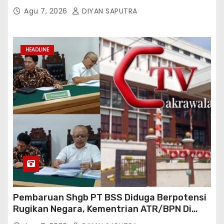
Tiktok Inginkan Kursi Roda Listrik, Kepala
Agu 7, 2026
DIYAN SAPUTRA
Perwakilan Provinsi Lampung Media
Cakrawala Tv Meminta Pemda Lamsel
Bertindak
HEADLINE
Pembaruan Shgb PT BSS Diduga Berpotensi
Rugikan Negara, Kementrian ATR/BPN Di
Gugat Di PTUN Jakarta