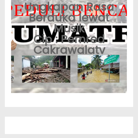
Ungkapan Rasa
Berduka lewat
Musik
Cip : Pemred
Cakrawalatv