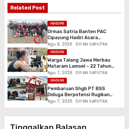
Related Post
HEADLINE
Ormas Satria Banten PAC
Cipayung Hadiri Acara
Menjelang HUT Ke-81
Agu 8, 2026
DIYAN SAPUTRA
Kemerdekaan RI Di Silang Monas
HEADLINE
Warga Talang Jawa Merbau
Mataram Lamsel – 22 Tahun
Lumpuh Vina Agustina Viral Di
Agu 7, 2026
DIYAN SAPUTRA
Tiktok Inginkan Kursi Roda
HEADLINE
Listrik, Kepala Perwakilan
Pembaruan Shgb PT BSS
Provinsi Lampung Media
Diduga Berpotensi Rugikan
Cakrawala Tv Meminta Pemda
Negara, Kementrian ATR/BPN Di
Agu 7, 2026
DIYAN SAPUTRA
Lamsel Bertindak
Gugat Di PTUN Jakarta
Tinggalkan Balasan