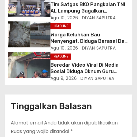
Tim Satgas BKO Pangkalan TNI
AL Lampung Gagalkan
Peredaran Ribuan Liter
Agu 10, 2026
DIYAN SAPUTRA
Minuman Keras Ilegal Di
HEADLINE
Pelabuhan Bakauheni
Warga Keluhkan Bau
Menyengat, Diduga Berasal Dari
Limbah SPPG Panjang Utara 2
Agu 10, 2026
DIYAN SAPUTRA
Bandar Lampung
HEADLINE
Beredar Video Viral Di Media
Sosial Diduga Oknum Guru
Menampar Murid Di Halaman
Agu 9, 2026
DIYAN SAPUTRA
Parkir Sekolah
Tinggalkan Balasan
Alamat email Anda tidak akan dipublikasikan.
Ruas yang wajib ditandai
*