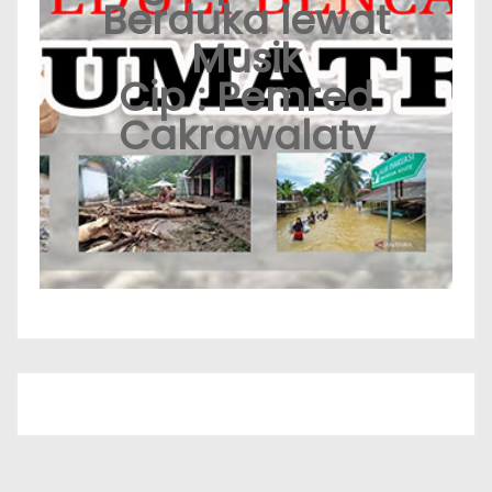
Berduka lewat
Musik
Cip : Pemred
Cakrawalatv