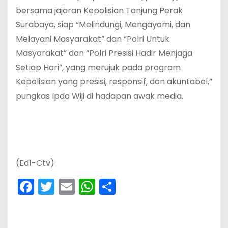
bersama jajaran Kepolisian Tanjung Perak
Surabaya, siap “Melindungi, Mengayomi, dan
Melayani Masyarakat” dan “Polri Untuk
Masyarakat” dan “Polri Presisi Hadir Menjaga
Setiap Hari”, yang merujuk pada program
Kepolisian yang presisi, responsif, dan akuntabel,”
pungkas Ipda Wiji di hadapan awak media.
(Ed1-Ctv)
F
T
E
W
S
a
w
m
h
h
c
itt
ai
a
ar