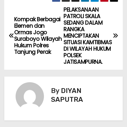
PELAKSANAAN
PATROLI SKALA
Kompak Berbagai
SEDANG DALAM
Elemen dan
RANGKA
Ormas Jogo
MENCIPTAKAN
Suraboyo Wilayah
SITUASI KAMTIBMAS
Hukum Polres
DI WILAYAH HUKUM
Tanjung Perak
POLSEK
JATISAMPURNA.
By
DIYAN
SAPUTRA