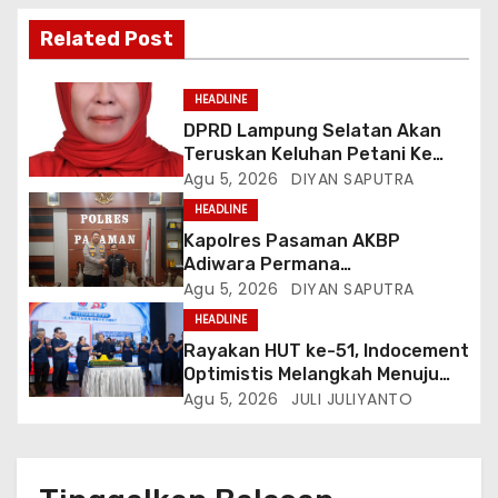
Related Post
HEADLINE
DPRD Lampung Selatan Akan
Teruskan Keluhan Petani Ke
Dinas Terkait, Minta Audit
Agu 5, 2026
DIYAN SAPUTRA
Penyaluran Pupuk Bersubsidi Di
HEADLINE
Desa Budi Lestari
Kapolres Pasaman AKBP
Adiwara Permana
Anggawisastra S.I.K. Sambut
Agu 5, 2026
DIYAN SAPUTRA
Kedatangan Kepala Cakrawala
HEADLINE
Tv Sumatera Barat
Rayakan HUT ke-51, Indocement
Optimistis Melangkah Menuju
Masa Depan Lebih Hijau
Agu 5, 2026
JULI JULIYANTO