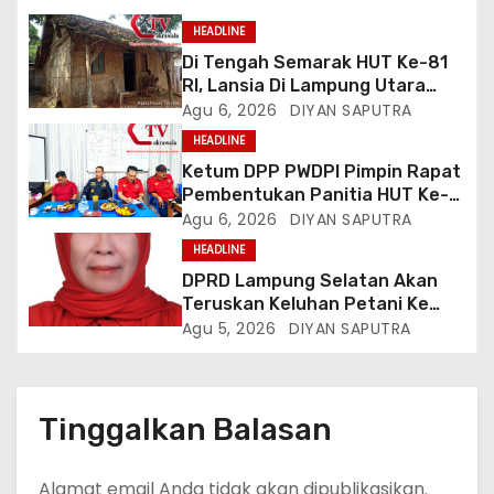
HEADLINE
Di Tengah Semarak HUT Ke-81
RI, Lansia Di Lampung Utara
Hidup Memprihatinkan
Agu 6, 2026
DIYAN SAPUTRA
HEADLINE
Ketum DPP PWDPI Pimpin Rapat
Pembentukan Panitia HUT Ke-4,
Berikut Susunan Dan Rangkaian
Agu 6, 2026
DIYAN SAPUTRA
Kegiatannya
HEADLINE
DPRD Lampung Selatan Akan
Teruskan Keluhan Petani Ke
Dinas Terkait, Minta Audit
Agu 5, 2026
DIYAN SAPUTRA
Penyaluran Pupuk Bersubsidi Di
Desa Budi Lestari
Tinggalkan Balasan
Alamat email Anda tidak akan dipublikasikan.