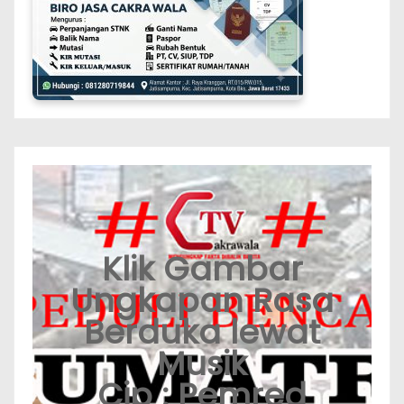
Klik Gambar
Ungkapan Rasa
Berduka lewat
Musik
Cip : Pemred