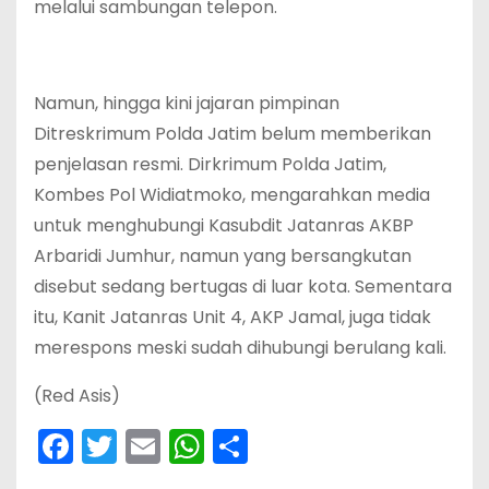
melalui sambungan telepon.
Namun, hingga kini jajaran pimpinan
Ditreskrimum Polda Jatim belum memberikan
penjelasan resmi. Dirkrimum Polda Jatim,
Kombes Pol Widiatmoko, mengarahkan media
untuk menghubungi Kasubdit Jatanras AKBP
Arbaridi Jumhur, namun yang bersangkutan
disebut sedang bertugas di luar kota. Sementara
itu, Kanit Jatanras Unit 4, AKP Jamal, juga tidak
merespons meski sudah dihubungi berulang kali.
(Red Asis)
F
T
E
W
S
a
w
m
h
h