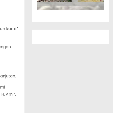
an kami,”
dengan
anjutan.
mi.
H. Amir.