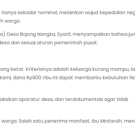
n hanya sekadar nominal, melainkan wujud kepedulian ne
eh warga.
sra) Desa Bojong Nangka, Syarif, menyampaikan bahwa ju
esa dan sesuai aturan pemerintah pusat.
ang ketat. Kriterianya adalah keluarga kurang mampu, lan
kami, dana Rp900 ribu ini dapat membantu kebutuhan hi
aksikan aparatur desa, dan terdokumentasi agar tidak
h warga. Salah satu penerima manfaat, Ibu Mintarsih, me