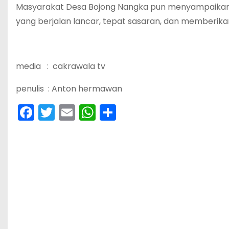
Masyarakat Desa Bojong Nangka pun menyampaikan 
yang berjalan lancar, tepat sasaran, dan memberi
media : cakrawala tv
penulis : Anton hermawan
F
T
E
W
S
a
w
m
h
h
c
itt
ai
a
ar
e
er
l
ts
e
b
A
o
p
o
p
k