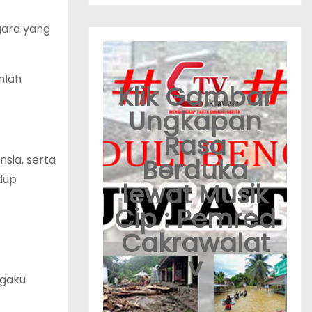
gara yang
mlah
Klik Gambar
Ungkapan
Rasa
sia, serta
Berduka
dup
lewat Musik
Cip : Pemred
Cakrawalat
v
ngaku