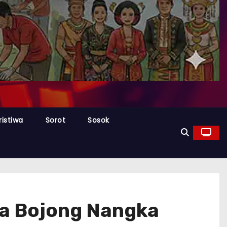
ristiwa
Sorot
Sosok
sa Bojong Nangka