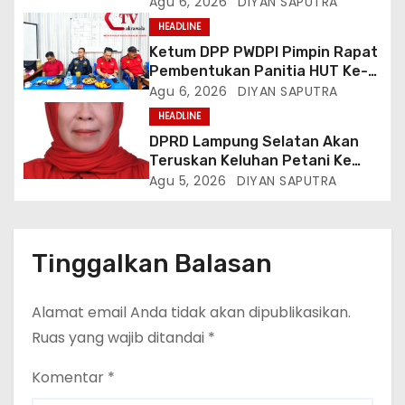
Hidup Memprihatinkan
Agu 6, 2026
DIYAN SAPUTRA
HEADLINE
Ketum DPP PWDPI Pimpin Rapat
Pembentukan Panitia HUT Ke-4,
Berikut Susunan Dan Rangkaian
Agu 6, 2026
DIYAN SAPUTRA
Kegiatannya
HEADLINE
DPRD Lampung Selatan Akan
Teruskan Keluhan Petani Ke
Dinas Terkait, Minta Audit
Agu 5, 2026
DIYAN SAPUTRA
Penyaluran Pupuk Bersubsidi Di
Desa Budi Lestari
Tinggalkan Balasan
Alamat email Anda tidak akan dipublikasikan.
Ruas yang wajib ditandai
*
Komentar
*