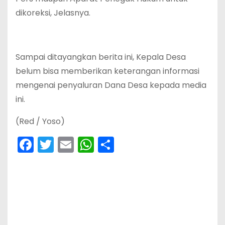
dikoreksi, Jelasnya.
Sampai ditayangkan berita ini, Kepala Desa
belum bisa memberikan keterangan informasi
mengenai penyaluran Dana Desa kepada media
ini.
(Red / Yoso)
F
T
E
W
S
a
w
m
h
h
c
itt
ai
a
ar
e
er
l
ts
e
b
A
o
p