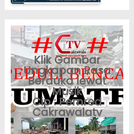
Klik Gambar
Ungkapan Rasa
Berduka lewat
Musik
Cip : Pemred
Cakrawalatv