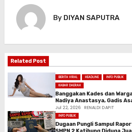
By
DIYAN SAPUTRA
Related Post
BERITA VIRAL
HEADLINE
INFO PUBLIK
KABAR DAERAH
Banggakan Kades dan Warga
Nadiya Anastasya, Gadis As
Gunungsari Citeureup Bawa
Jul 22, 2026
RENALDI DAPIT
Nama Jawa Barat ke Miss
INFO PUBLIK
Bintang Remaja Indonesia 2
Dugaan Pungli Sampul Rapor
SMPN 2 Katibung Diduga Jua