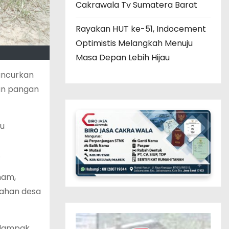
Cakrawala Tv Sumatera Barat
Rayakan HUT ke-51, Indocement
Optimistis Melangkah Menuju
Masa Depan Lebih Hijau
uncurkan
an pangan
au
.
nam,
lahan desa
 dampak