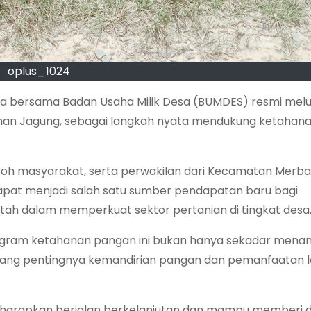
oplus_1024
a bersama Badan Usaha Milik Desa (BUMDES) resmi mel
man Jagung, sebagai langkah nyata mendukung ketahan
 tokoh masyarakat, serta perwakilan dari Kecamatan Merb
apat menjadi salah satu sumber pendapatan baru bagi
ah dalam memperkuat sektor pertanian di tingkat desa
gram ketahanan pangan ini bukan hanya sekadar mena
ang pentingnya kemandirian pangan dan pemanfaatan 
 diharapkan berjalan berkelanjutan dan mampu memberi