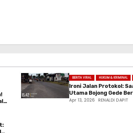
BERITA VIRAL
HUKUM & KRIMINAL
Ironi Jalan Protokol: Sa
Utama Bojong Gede Be
!
Jadi Garasi Bus AKAP
Apr 13, 2026
RENALDI DAPIT
al
026
t:
l