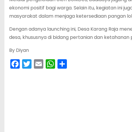
ekonomi positif bagi warga. Selain itu, kegiatan ini j
masyarakat dalam menjaga ketersediaan pangan lok
Dengan adanya launching ini, Desa Karang Raja me
desa, khususnya di bidang pertanian dan ketahanan
By Diyan
F
T
E
W
S
a
w
m
h
h
c
itt
ai
a
ar
e
er
l
ts
e
b
A
o
p
o
p
k