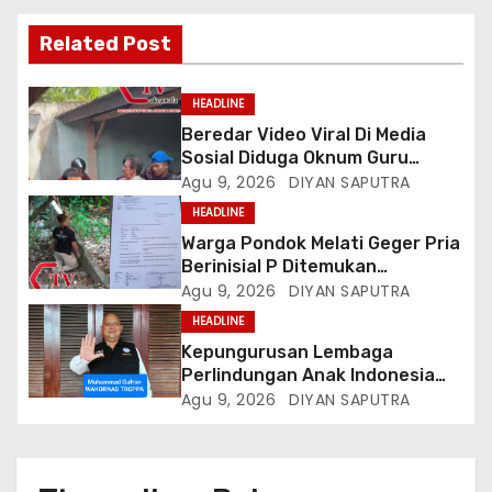
Related Post
HEADLINE
Beredar Video Viral Di Media
Sosial Diduga Oknum Guru
Menampar Murid Di Halaman
Agu 9, 2026
DIYAN SAPUTRA
Parkir Sekolah
HEADLINE
Warga Pondok Melati Geger Pria
Berinisial P Ditemukan
Meninggal Diduga Akibat
Agu 9, 2026
DIYAN SAPUTRA
Tekanan Hutang
HEADLINE
Kepungurusan Lembaga
Perlindungan Anak Indonesia
(LPAI) Periode 2026-2031
Agu 9, 2026
DIYAN SAPUTRA
Terbentuk, Wakil Kordinator
Nasional Tim Reaksi Cepat
Perlindungan Perempuan Anak
(Wakornas TRCPPA) Muhammad