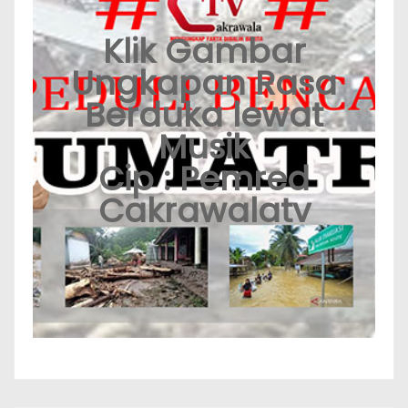
Klik Gambar
Ungkapan Rasa
Berduka lewat
Musik
Cip : Pemred
Cakrawalatv