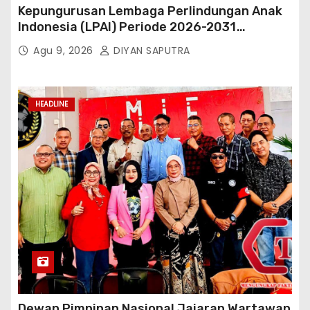
Kepungurusan Lembaga Perlindungan Anak
Indonesia (LPAI) Periode 2026-2031
Terbentuk, Wakil Kordinator Nasional Tim
Agu 9, 2026
DIYAN SAPUTRA
Reaksi Cepat Perlindungan Perempuan Anak
(Wakornas TRCPPA) Muhammad Gufron
Mengapresiasi Dan Beri Selamat
HEADLINE
Dewan Pimpinan Nasional Jajaran Wartawan