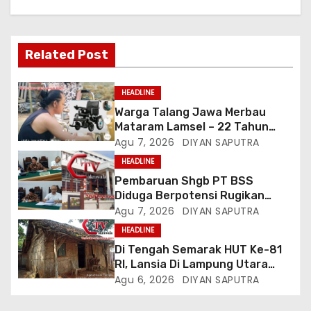
Related Post
HEADLINE
Warga Talang Jawa Merbau
Mataram Lamsel – 22 Tahun
Lumpuh Vina Agustina Viral Di
Agu 7, 2026
DIYAN SAPUTRA
Tiktok Inginkan Kursi Roda
HEADLINE
Listrik, Kepala Perwakilan
Pembaruan Shgb PT BSS
Provinsi Lampung Media
Diduga Berpotensi Rugikan
Cakrawala Tv Meminta Pemda
Negara, Kementrian ATR/BPN Di
Agu 7, 2026
DIYAN SAPUTRA
Lamsel Bertindak
Gugat Di PTUN Jakarta
HEADLINE
Di Tengah Semarak HUT Ke-81
RI, Lansia Di Lampung Utara
Hidup Memprihatinkan
Agu 6, 2026
DIYAN SAPUTRA