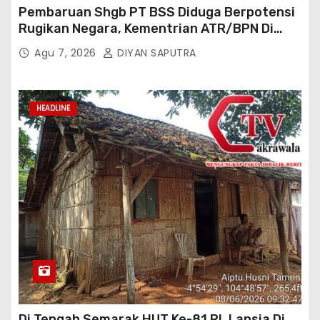
Pembaruan Shgb PT BSS Diduga Berpotensi
Rugikan Negara, Kementrian ATR/BPN Di
Gugat Di PTUN Jakarta
Agu 7, 2026
DIYAN SAPUTRA
HEADLINE
Di Tengah Semarak HUT Ke-81 RI, Lansia Di