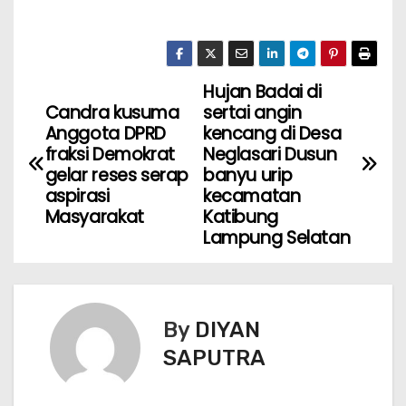
Hujan Badai di
Candra kusuma
sertai angin
Anggota DPRD
kencang di Desa
fraksi Demokrat
Neglasari Dusun
gelar reses serap
banyu urip
aspirasi
kecamatan
Masyarakat
Katibung
Lampung Selatan
By
DIYAN
SAPUTRA