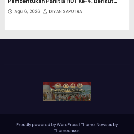
Pembentukan Panitia HUT Ke-4, Berikut
Susunan Dan Rangkaian Kegiatannya
Agu 6, 2026
DIYAN SAPUTRA
Proudly powered by WordPress
|
Theme: Newses by
Themeansar
.