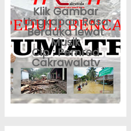
Klik Gambar
Ungkapan Rasa
Berduka lewat
Musik
Cip : Pemred
Cakrawalatv