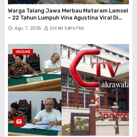
Warga Talang Jawa Merbau Mataram Lamsel
– 22 Tahun Lumpuh Vina Agustina Viral Di
Tiktok Inginkan Kursi Roda Listrik, Kepala
Agu 7, 2026
DIYAN SAPUTRA
Perwakilan Provinsi Lampung Media
Cakrawala Tv Meminta Pemda Lamsel
Bertindak
HEADLINE