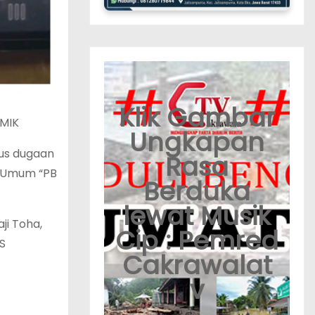
Klik Gambar
MIK
Ungkapan
us dugaan
Rasa
a Umum “PB
Berduka
lewat Musik
ji Toha,
Cip : Pemred
S
Cakrawalat
v