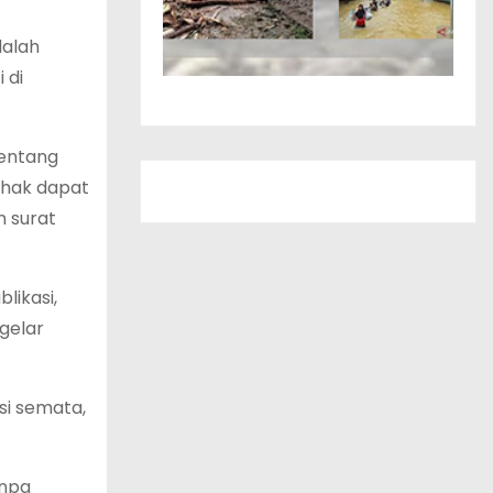
dalah
 di
tentang
 hak dapat
n surat
likasi,
 gelar
si semata,
anpa