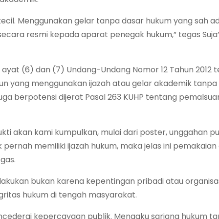
 kecil. Menggunakan gelar tanpa dasar hukum yang sah a
secara resmi kepada aparat penegak hukum,” tegas Suja’i
28 ayat (6) dan (7) Undang-Undang Nomor 12 Tahun 2012 
pun yang menggunakan ijazah atau gelar akademik tanpa
t juga berpotensi dijerat Pasal 263 KUHP tentang pemalsua
ti akan kami kumpulkan, mulai dari poster, unggahan pub
dak pernah memiliki ijazah hukum, maka jelas ini pemakaian
gas.
kukan bukan karena kepentingan pribadi atau organisa
egritas hukum di tengah masyarakat.
ncederai kepercayaan publik. Mengaku sarjana hukum t