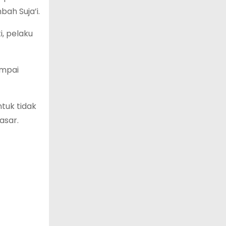
ah Suja’i.
i, pelaku
ampai
uk tidak
asar.