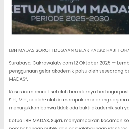
LBH MADAS SOROTI DUGAAN GELAR PALSU: HAJI TOHA
Surabaya, Cakrawalatv.com 12 Oktober 2025 — Lem
penggunaan gelar akademik palsu oleh seseorang b
MADAS”.
Kasus ini mencuat setelah beredarnya berbagai post
S.H., M.H., seolah-olah ia merupakan seorang sarja
menunjukkan bahwa tidak ada bukti akademik sah ya
Ketua LBH MADAS, Suja’i, menyampaikan kecaman ke
pembohongan publik dan penyalahgunaan identitas