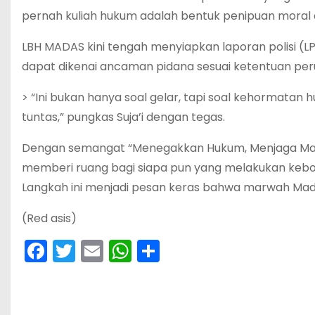
pernah kuliah hukum adalah bentuk penipuan moral da
LBH MADAS kini tengah menyiapkan laporan polisi (LP
dapat dikenai ancaman pidana sesuai ketentuan pe
> “Ini bukan hanya soal gelar, tapi soal kehormatan
tuntas,” pungkas Suja’i dengan tegas.
Dengan semangat “Menegakkan Hukum, Menjaga Ma
memberi ruang bagi siapa pun yang melakukan kebo
Langkah ini menjadi pesan keras bahwa marwah Madu
(Red asis)
F
T
E
W
S
a
w
m
h
h
c
itt
ai
a
ar