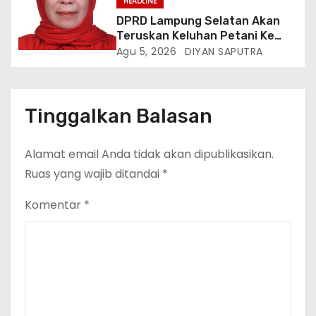
HEADLINE
DPRD Lampung Selatan Akan
Teruskan Keluhan Petani Ke
Dinas Terkait, Minta Audit
Agu 5, 2026
DIYAN SAPUTRA
Penyaluran Pupuk Bersubsidi Di
Desa Budi Lestari
Tinggalkan Balasan
Alamat email Anda tidak akan dipublikasikan.
Ruas yang wajib ditandai
*
Komentar
*