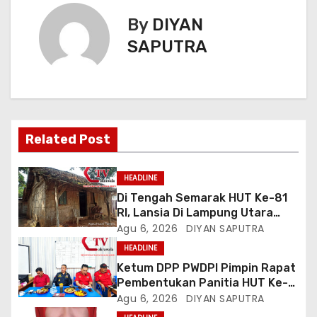
By
DIYAN
SAPUTRA
Related Post
HEADLINE
Di Tengah Semarak HUT Ke-81
RI, Lansia Di Lampung Utara
Hidup Memprihatinkan
Agu 6, 2026
DIYAN SAPUTRA
HEADLINE
Ketum DPP PWDPI Pimpin Rapat
Pembentukan Panitia HUT Ke-4,
Berikut Susunan Dan Rangkaian
Agu 6, 2026
DIYAN SAPUTRA
Kegiatannya