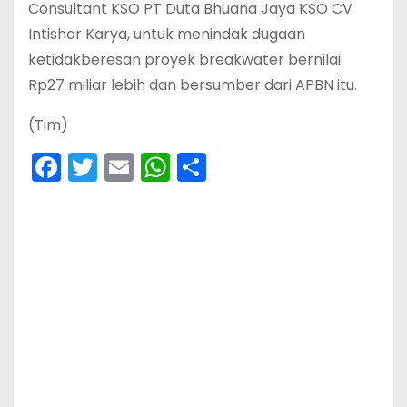
Consultant KSO PT Duta Bhuana Jaya KSO CV
Intishar Karya, untuk menindak dugaan
ketidakberesan proyek breakwater bernilai
Rp27 miliar lebih dan bersumber dari APBN itu.
(Tim)
F
T
E
W
S
a
w
m
h
h
c
itt
ai
a
ar
e
er
l
ts
e
b
A
o
p
o
p
k