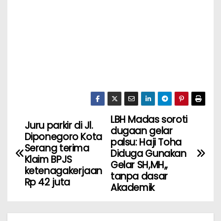
LBH Madas soroti
Juru parkir di Jl.
dugaan gelar
Diponegoro Kota
palsu: Haji Toha
Serang terima
Diduga Gunakan
Klaim BPJS
Gelar SH,MH,,
ketenagakerjaan
tanpa dasar
Rp 42 juta
Akademik