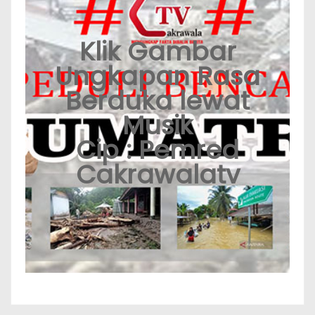
Klik Gambar
Ungkapan Rasa
Berduka lewat
Musik
Cip : Pemred
Cakrawalatv