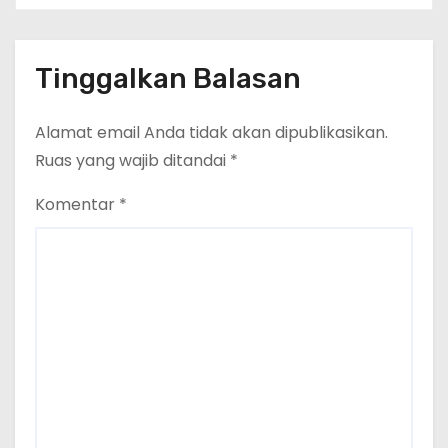
Konsolidasi Dan Restrukturisasi
Selamat
Di Jakarta
Tinggalkan Balasan
Alamat email Anda tidak akan dipublikasikan.
Ruas yang wajib ditandai
*
Komentar
*