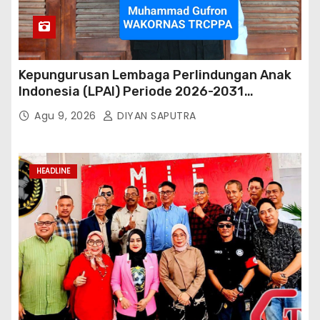
Kepungurusan Lembaga Perlindungan Anak
Indonesia (LPAI) Periode 2026-2031
Terbentuk, Wakil Kordinator Nasional Tim
Agu 9, 2026
DIYAN SAPUTRA
Reaksi Cepat Perlindungan Perempuan Anak
(Wakornas TRCPPA) Muhammad Gufron
Mengapresiasi Dan Beri Selamat
HEADLINE