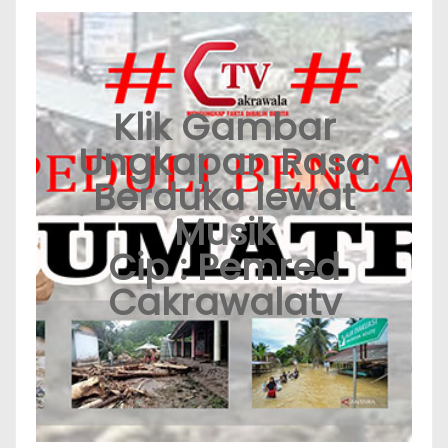
Klik Gambar
Ungkapan Rasa
Berduka lewat
Musik
Cip : Pemred
Cakrawalatv