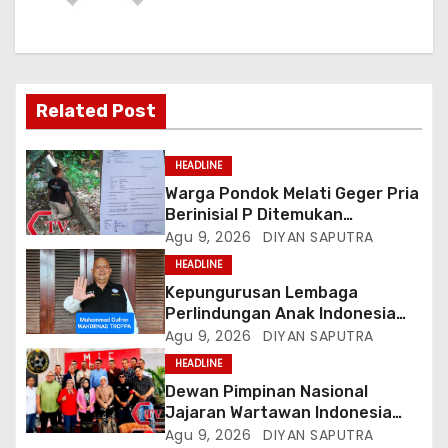
Related Post
HEADLINE
Warga Pondok Melati Geger Pria
Berinisial P Ditemukan
Meninggal Diduga Akibat
Agu 9, 2026
DIYAN SAPUTRA
Tekanan Hutang
HEADLINE
Kepungurusan Lembaga
Perlindungan Anak Indonesia
(LPAI) Periode 2026-2031
Agu 9, 2026
DIYAN SAPUTRA
Terbentuk, Wakil Kordinator
HEADLINE
Nasional Tim Reaksi Cepat
Dewan Pimpinan Nasional
Perlindungan Perempuan Anak
Jajaran Wartawan Indonesia
(Wakornas TRCPPA) Muhammad
(DPN-JWI) Menggelar Rapat
Agu 9, 2026
DIYAN SAPUTRA
Gufron Mengapresiasi Dan Beri