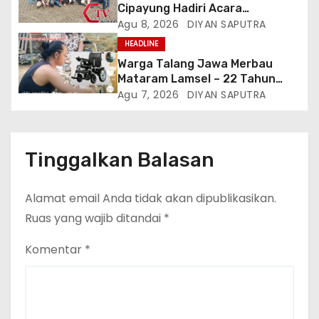
Cipayung Hadiri Acara
Menjelang HUT Ke-81
Agu 8, 2026
DIYAN SAPUTRA
Kemerdekaan RI Di Silang Monas
HEADLINE
Warga Talang Jawa Merbau
Mataram Lamsel – 22 Tahun
Lumpuh Vina Agustina Viral Di
Agu 7, 2026
DIYAN SAPUTRA
Tiktok Inginkan Kursi Roda
Listrik, Kepala Perwakilan
Provinsi Lampung Media
Cakrawala Tv Meminta Pemda
Tinggalkan Balasan
Lamsel Bertindak
Alamat email Anda tidak akan dipublikasikan.
Ruas yang wajib ditandai
*
Komentar
*