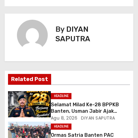
By
DIYAN
SAPUTRA
Related Post
HEADLINE
Selamat Milad Ke-28 BPPKB
Banten, Usman Jabir Ajak
Perkuat Solidaritas Dan
Agu 8, 2026
DIYAN SAPUTRA
Kebersamaan
HEADLINE
Ormas Satria Banten PAC