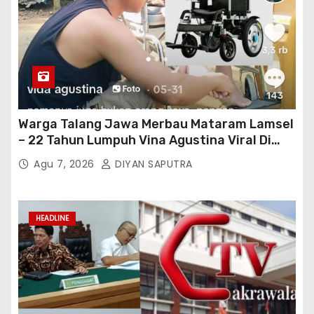
Warga Talang Jawa Merbau Mataram Lamsel
– 22 Tahun Lumpuh Vina Agustina Viral Di
Tiktok Inginkan Kursi Roda Listrik, Kepala
Agu 7, 2026
DIYAN SAPUTRA
Perwakilan Provinsi Lampung Media
Cakrawala Tv Meminta Pemda Lamsel
Bertindak
HEADLINE