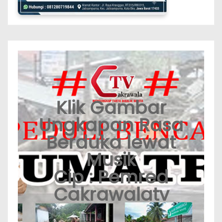
Klik Gambar
Ungkapan Rasa
Berduka lewat
Musik
Cip : Pemred
Cakrawalatv