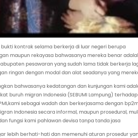
kti kontrak selama berkerja di luar negeri berupa
tingan maupun rekayasa bahwasanya mereka benar adal
kabupaten pesawaran yang sudah lama tidak berkerja lag
gan ringan dengan modal dan alat seadanya yang mereka 
angkan bahwasanya kedatangan dan kunjungan kami adal
rikat buruh migran Indonesia (SEBUMI Lampung) terhadap
a PMI,kami sebagai wadah dan berkerjasama dengan bp2m
ran Indonesia secara informal, maupun prosedural, mula
n fungsi kami pahlawan devisa tanpa tanda jasa
ar lebih berhati-hati dan memenuhi aturan prosedur ya