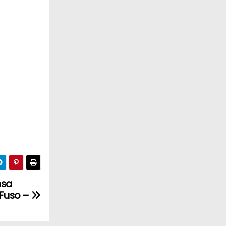
nsa
Fuso –