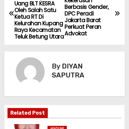
Kekerasan
Uang BLT KESRA
Berbasis Gender,
Oleh Salah Satu
DPC Peradi
Ketua RT Di
Jakarta Barat
Kelurahan Kupang
Perkuat Peran
Raya Kecamatan
Advokat
Teluk Betung Utara
By
DIYAN
SAPUTRA
Related Post
HEADLINE