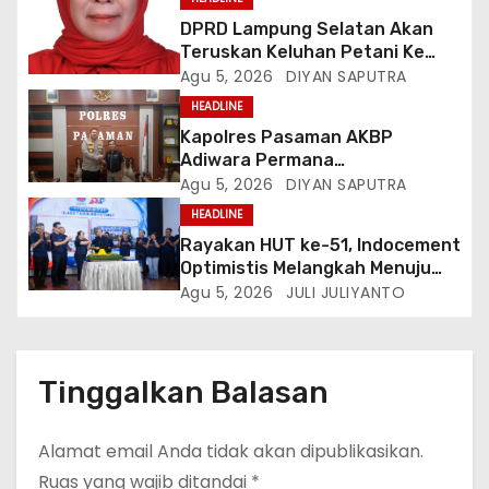
DPRD Lampung Selatan Akan
Teruskan Keluhan Petani Ke
Dinas Terkait, Minta Audit
Agu 5, 2026
DIYAN SAPUTRA
Penyaluran Pupuk Bersubsidi Di
HEADLINE
Desa Budi Lestari
Kapolres Pasaman AKBP
Adiwara Permana
Anggawisastra S.I.K. Sambut
Agu 5, 2026
DIYAN SAPUTRA
Kedatangan Kepala Cakrawala
HEADLINE
Tv Sumatera Barat
Rayakan HUT ke-51, Indocement
Optimistis Melangkah Menuju
Masa Depan Lebih Hijau
Agu 5, 2026
JULI JULIYANTO
Tinggalkan Balasan
Alamat email Anda tidak akan dipublikasikan.
Ruas yang wajib ditandai
*