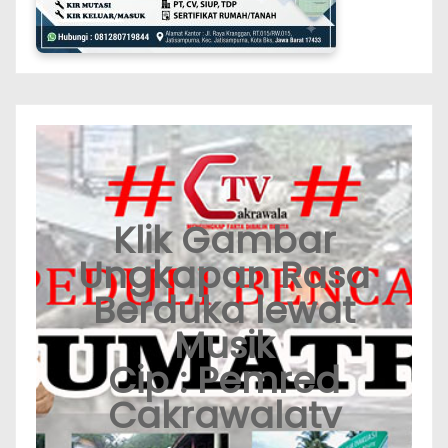
Klik Gambar
Ungkapan Rasa
Berduka lewat
Musik
Cip : Pemred
Cakrawalatv